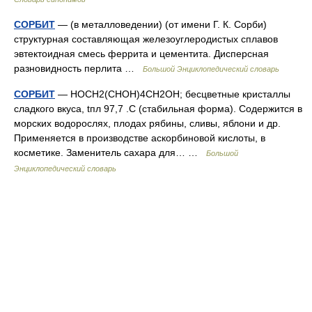
СОРБИТ
— (в металловедении) (от имени Г. К. Сорби)
структурная составляющая железоуглеродистых сплавов
эвтектоидная смесь феррита и цементита. Дисперсная
разновидность перлита …
Большой Энциклопедический словарь
СОРБИТ
— НОСН2(СНОН)4СН2ОН; бесцветные кристаллы
сладкого вкуса, tпл 97,7 .С (стабильная форма). Содержится в
морских водорослях, плодах рябины, сливы, яблони и др.
Применяется в производстве аскорбиновой кислоты, в
косметике. Заменитель сахара для… …
Большой
Энциклопедический словарь