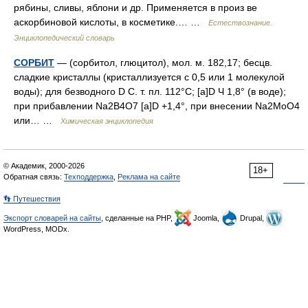
рябины, сливы, яблони и др. Применяется в произ ве
аскорбиновой кислоты, в косметике.… …
Естествознание.
Энциклопедический словарь
СОРБИТ
— (сорбитол, глюцитол), мол. м. 182,17; бесцв.
сладкие кристаллы (кристаллизуется с 0,5 или 1 молекулой
воды); для безводного D C. т. пл. 112°С; [a]D Ч 1,8° (в воде);
при прибавлении Na2B4O7 [a]D +1,4°, при внесении Na2MoO4
или… …
Химическая энциклопедия
© Академик, 2000-2026
18+
Обратная связь:
Техподдержка
,
Реклама на сайте
👣 Путешествия
Экспорт словарей на сайты
, сделанные на PHP,
Joomla,
Drupal,
WordPress, MODx.