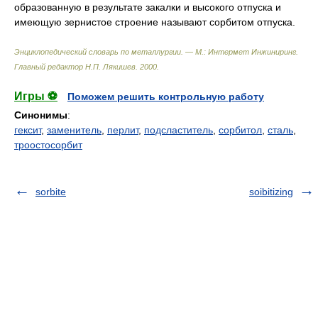
образованную в результате закалки и высокого отпуска и
имеющую зернистое строение называют сорбитом отпуска.
Энциклопедический словарь по металлургии. — М.: Интермет Инжиниринг
.
Главный редактор Н.П. Лякишев
.
2000
.
Игры ⚽
Поможем решить контрольную работу
Синонимы
:
гексит
,
заменитель
,
перлит
,
подсластитель
,
сорбитол
,
сталь
,
троостосорбит
sorbite
soibitizing