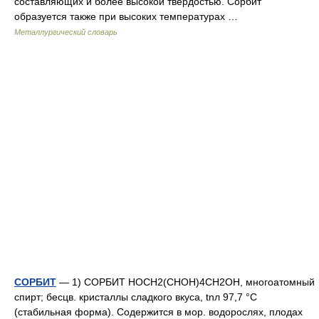
составляющих и более высокой твердостью. Сорбит
образуется также при высоких температурах …
Металлургический словарь
СОРБИТ
— 1) СОРБИТ НОСН2(СНОН)4СН2ОН, многоатомный
спирт; бесцв. кристаллы сладкого вкуса, tnл 97,7 °С
(стабильная форма). Содержится в мор. водорослях, плодах