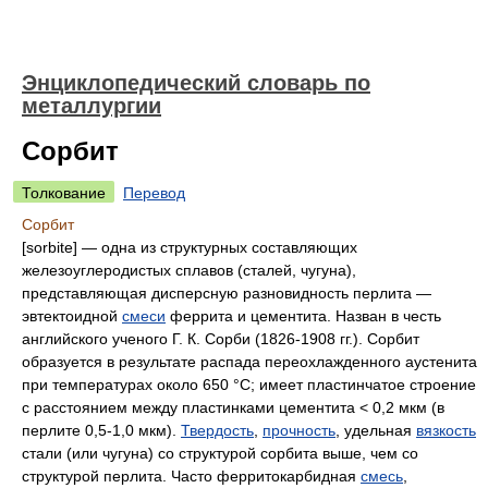
Энциклопедический словарь по
металлургии
Сорбит
Толкование
Перевод
Сорбит
[sorbite] — одна из структурных составляющих
железоуглеродистых сплавов (сталей, чугуна),
представляющая дисперсную разновидность перлита —
эвтектоидной
смеси
феррита и цементита. Назван в честь
английского ученого Г. К. Сорби (1826-1908 гг.). Сорбит
образуется в результате распада переохлажденного аустенита
при температураx около 650 °С; имеет пластинчатое строение
с расстоянием между пластинками цементита < 0,2 мкм (в
перлите 0,5-1,0 мкм).
Твердость
,
прочность
, удельная
вязкость
стали (или чугуна) со структурой сорбита выше, чем со
структурой перлита. Часто ферритокарбидная
смесь
,