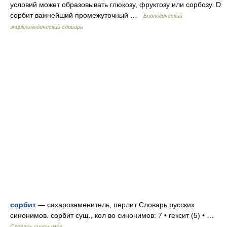
условий может образовывать глюкозу, фруктозу или сорбозу. D
сорбит важнейший промежуточный …
Биологический
энциклопедический словарь
сорбит
— сахарозаменитель, перлит Словарь русских
синонимов. сорбит сущ., кол во синонимов: 7 • гексит (5) • …
Словарь синонимов