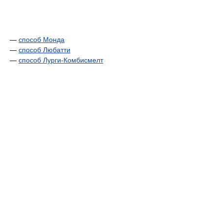
—
способ Монда
—
способ Любатти
—
способ Лурги-Комбисмелт