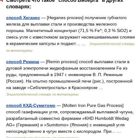
Смотреть что такое "способ Виберга" в других
словарях:
способ Хеганес
— [Heganes process] получение губчатого
железа для выплавки стали и производства железного
порошка. Магнетитный концентрат (71,5 % Fe^; 0,3 % SiO2) и
смесь угля с известняком загружают несмешиваемыми слоями
в керамические капсулы и подают… …
Энциклопедический словарь
по металлургии
способ Ремина
— [Remin process] способ выплавки стали в
дуговой электропечи жидкофазным восстановлением Fe из
руды, предложенный в 1947 г. инженером В. П. Реминым
(Россия). На опытно промышленной печи (рис.), построенной
на заводе «Сибэлектросталь» в Красноярске …
Энциклопедический словарь по металлургии
способ КХД-Сумитомо
— [Molten Iron Pure Gas Process]
способ газификации угля, сопровождаемый выплавкой чугуна,
разрабатанный совместно фирмами «KHD Humboldt Wedag
AG» (Германия) и «Sumitomo» (Япония) с инжекцией угля
непосредственно в чугун вместе с кислородом. При… …