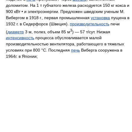
доломитом. На 1 т губчатого железа расходуется 150 кг кокса и
900 кВт • и электроэнергии. Предложен шведским ученым М.
Вибергом в 1918 г., первая промышленная
установка
пущена в
1932 г. в Седерфорсе (Швеция).
производительность
печи
3
(
диаметр
3 м, полез, объем 85 м
) — 57 т/сут. Низкая
интенсивность
процесса обусловливается малой
производительностью вентилятора, работающего в тяжелых
условиях при 800 °С. Последняя
печь
Виберга сооружена в
1964г. в Японии;