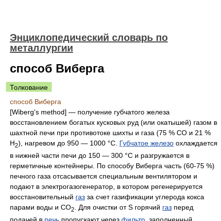
Энциклопедический словарь по
металлургии
способ Виберга
Толкование
способ Виберга
[Wiberg's method] — получение губчатого железа
восстановлением богатых кусковых руд (или окатышей) газом в
шахтной печи при противотоке шихты и газа (75 % СО и 21 %
H
), нагревом до 950 — 1000 °С.
Губчатое железо
охлаждается
2
в нижней части печи до 150 — 300 °С и разгружается в
герметичные контейнеры. По способу Виберга часть (60-75 %)
печного газа отсасывается специальным вентилятором и
подают в электрогазогенератор, в котором регенерируется
восстановительный
газ
за счет газификации углерода кокса
парами воды и СО
. Для очистки от S горячий
газ
перед
2
подачей в
печь
пропускают через
фильтр
, заполненный