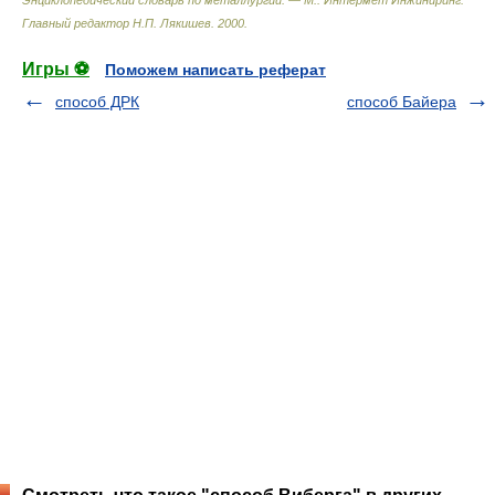
Энциклопедический словарь по металлургии. — М.: Интермет Инжиниринг
.
Главный редактор Н.П. Лякишев
.
2000
.
Игры ⚽
Поможем написать реферат
способ ДРК
способ Байера