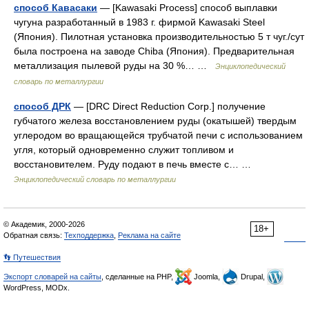
способ Кавасаки
— [Kawasaki Process] способ выплавки
чугуна разработанный в 1983 г. фирмой Kawasaki Steel
(Япония). Пилотная установка производительностью 5 т чуг./сут
была построена на заводе Chiba (Япония). Предварительная
металлизация пылевой руды на 30 %… …
Энциклопедический
словарь по металлургии
способ ДРК
— [DRC Direct Reduction Corp.] получение
губчатого железа восстановлением руды (окатышей) твердым
углеродом во вращающейся трубчатой печи с использованием
угля, который одновременно служит топливом и
восстановителем. Руду подают в печь вместе с… …
Энциклопедический словарь по металлургии
© Академик, 2000-2026
18+
Обратная связь:
Техподдержка
,
Реклама на сайте
👣 Путешествия
Экспорт словарей на сайты
, сделанные на PHP,
Joomla,
Drupal,
WordPress, MODx.