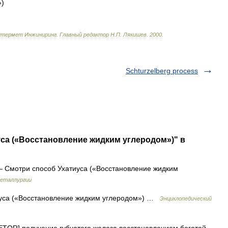
»)
нтермет
Инжиниринг
.
Главный
редактор
Н
.
П
.
Лякишев
.
2000
.
Schturzelberg process
уса («Восстановление жидким углеродом»)" в
 Смотри способ Ухатиуса («Восстановление жидким
металлургии
уса («Восстановление жидким углеродом») …
Энциклопедический