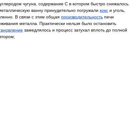
углеродом
чугуна
,
содержание
С
в
котором
быстро
снижалось
.
металлическую
ванну
принудительно
погружали
кокс
и
уголь
,
ленно
.
В
связи
с
этим
общая
производительность
печи
оживания
металла
.
Практически
нельзя
было
остановить
тановление
замедлялось
и
процесс
затухал
вплоть
до
полной
втором
;