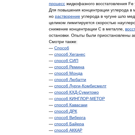
процесс
жидкофазного
восстатовления
Fe
Для
повышения
концентрации
углерода
в
но
растворение
углерода
в
чугуне
шло
мед
целиком
лимитируется
скоростью
науглер
снижение
концентрации
С
в
металле
,
восс
остановки
.
Опыты
были
приостановлены
а
Смотри
также:
—
Способ
—
способ
Хеганес
—
способ
СИП
—
способ
Ремина
—
способ
Монда
—
способ
Любатти
—
способ
Лурги
-
Комбисмелт
—
способ
КХД
-
Сумитомо
—
способ
КИНГЛОР
-
МЕТОР
—
способ
Кавасаки
—
способ
ДРК
—
способ
Виберга
—
способ
Байера
—
способ
АККАР