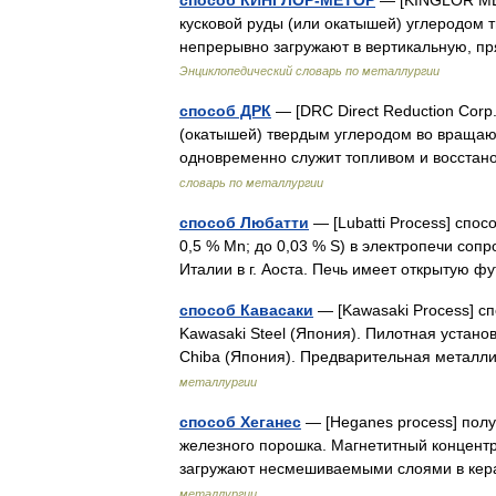
способ КИНГЛОР-МЕТОР
— [KINGLOR MET
кусковой руды (или окатышей) углеродом т
непрерывно загружают в вертикальную, п
Энциклопедический словарь по металлургии
способ ДРК
— [DRC Direct Reduction Corp
(окатышей) твердым углеродом во вращаю
одновременно служит топливом и восстан
словарь по металлургии
способ Любатти
— [Lubatti Process] спос
0,5 % Mn; до 0,03 % S) в электропечи сопр
Италии в г. Аоста. Печь имеет открытую
способ Кавасаки
— [Kawasaki Process] сп
Kawasaki Steel (Япония). Пилотная установ
Chiba (Япония). Предварительная метал
металлургии
способ Хеганес
— [Heganes process] полу
железного порошка. Магнетитный концентра
загружают несмешиваемыми слоями в ке
металлургии