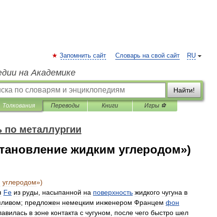
Запомнить сайт
Словарь на свой сайт
RU
едии на Академике
Найти!
Толкования
Переводы
Книги
Игры ⚽
 по металлургии
становление жидким углеродом»)
м
углеродом
»)
я
Fe
из
руды
,
насыпанной
на
поверхность
жидкого
чугуна
в
пливом
;
предложен
немецким
инженером
Францем
фон
лавилась
в
зоне
контакта
с
чугуном
,
после
чего
быстро
шел