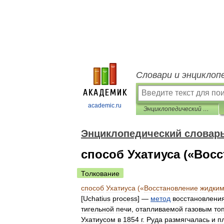
Словари и энциклоп
academic.ru
Энциклопедический словарь по металлургии
Энциклопедический словарь
способ Ухатиуса («Вос
Толкование
способ
Ухатиуса
(«
Восстановление
жидки
[
Uchatius
process
] —
метод
восстановлени
тигельной
печи
,
отапливаемой
газовым
то
Ухатиусом
в
1854
г
.
Руда
размягчалась
и
п