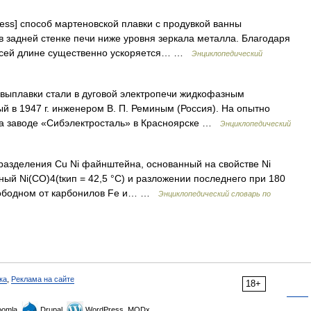
cess] способ мартеновской плавки с продувкой ванны
 задней стенке печи ниже уровня зеркала металла. Благодаря
всей длине существенно ускоряется… …
Энциклопедический
 выплавки стали в дуговой электропечи жидкофазным
й в 1947 г. инженером В. П. Реминым (Россия). На опытно
на заводе «Сибэлектросталь» в Красноярске …
Энциклопедический
разделения Cu Ni файнштейна, основанный на свойстве Ni
ный Ni(CO)4(tкип = 42,5 °С) и разложении последнего при 180
 свободном от карбонилов Fe и… …
Энциклопедический словарь по
ка
,
Реклама на сайте
18+
omla,
Drupal,
WordPress, MODx.