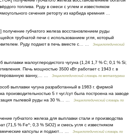
OR] получение губчатого железа восстановлением богатой
вёрдого топлива. Руду в смеси с углем и известняком
рямоугольного сечения реторту из карбида кремния …
.] получение губчатого железа восстановлением руды
щейся трубчатой печи с использованием угля, который
овителем. Руду подают в печь вместе с… …
Энциклопедический
об выплавки малоуглеродистого чугуна (1,24 1,7 % С; 0,1 % Si;
отивления. Печь мощностью 3500 кВт работает с 1943 г. в
 футерованную ванну,… …
Энциклопедический словарь по металлургии
особ выплавки чугуна разработанный в 1983 г. фирмой
ка производительностью 5 т чуг./сут была построена на заводе
лизация пылевой руды на 30 %… …
Энциклопедический словарь по
чение губчатого железа для выплавки стали и производства
т (71,5 % Fe^; 0,3 % SiO2) и смесь угля с известняком
рамические капсулы и подают… …
Энциклопедический словарь по