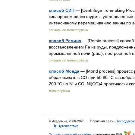
способ СИП
— [Centrifuge Ironmaking Pro
кислородом через фурмы, установленные в
интенсивному перемешиванию ванны по 
словарь по металлургии
способ Ремина
— [Remin process] способ
восстановлением Fe из руды, предложенны
промышленной печи (рис.), построенной 
словарь по металлургии
способ Монда
— [Mond process] процесс 
образовывать с СО при 50 80 °С газообраз
200 °С на Ni и СО. Ni(CO)4 практически
металлургии
© Академик, 2000-2026
Обратная связь:
Техподдерж
👣 Путешествия
Экспорт словарей на сайты
, сделанные на PHP,
Jo