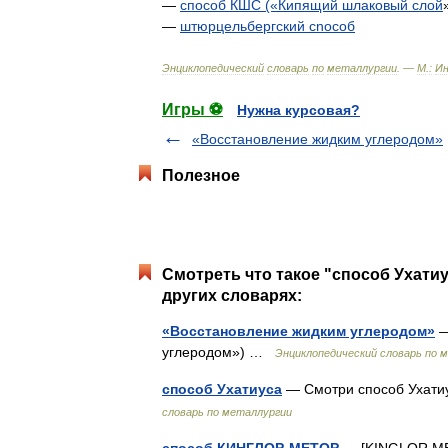
—
способ
КШС
(«
Кипящий
шлаковый
слой
—
штюрцельбергский
cnocoб
Энциклопедический
словарь
по
металлургии
. —
М
.
:
И
Игры ⚽
Нужна курсовая?
«Восстановление жидким углеродом»
Полезное
Смотреть что такое "способ Ухати
других словарях:
«Восстановление жидким углеродом»
—
углеродом») …
Энциклопедический словарь по 
способ Ухатиуса
— Смотри способ Ухати
словарь по металлургии