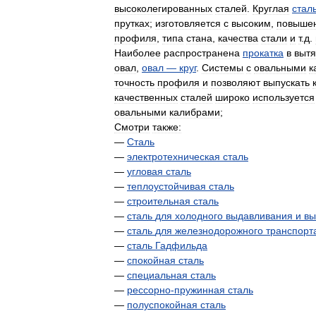
высоколегированных
сталей
.
Круглая
стал
прутках
;
изготовляется
с
высоким
,
повыше
профиля
,
типа
стана
,
качества
стали
и
т
.
д
.
Наиболее
распространена
прокатка
в
выт
овал
,
овал
—
круг
.
Системы
с
овальными
к
точность
профиля
и
позволяют
выпускать
качественных
сталей
широко
используется
овальными
калибрами
;
Смотри
также:
—
Сталь
—
электротехническая
сталь
—
угловая
сталь
—
теплоустойчивая
сталь
—
строительная
сталь
—
сталь
для
холодного
выдавливания
и
вы
—
сталь
для
железнодорожного
транспорт
—
сталь
Гадфильда
—
спокойная
сталь
—
специальная
сталь
—
рессорно
-
пружинная
сталь
—
полуспокойная
сталь