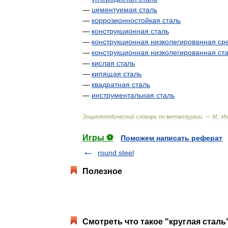
—
цементуемая
сталь
—
коррозионностойкая
сталь
—
конструкционная
сталь
—
конструкционная
низколегированная
ср
—
конструкционная
низколегированная
ст
—
кислая
сталь
—
кипящая
сталь
—
квадратная
сталь
—
инструментальная
сталь
Энциклопедический
словарь
по
металлургии
. —
М
.
:
И
Игры ⚽
Поможем написать реферат
round steel
Полезное
Смотреть что такое "круглая сталь