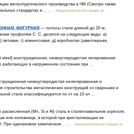
кции металлургического производства в ЧМ (Смотри также
иональных стандартах и… …
Энциклопедический словарь по
ОННАЯ, ФИГУРНАЯ
— полосы стали длиной до 20 м,
оим профилям С. С. делится на следующие виды: а)
) зетовая, г) комингсовая, д) коробчатая (швеллерная,
nt steel] конструкционная, низкоуглеродистая легированная
ьно работающих в нагруженном состоянии при …
онструкционная низкоуглеродистая нелегированная и
я строительства металлических конструкций со сварными и
льной стали классифициурется по от на 10 кл …
ью раскисленная (Mn, Si и Al) сталь в сталеплавильном агрегате,
ше или изложнице, в которой при кристаллизации не
и О. При одинаковом химическом… …
Энциклопедический словарь по