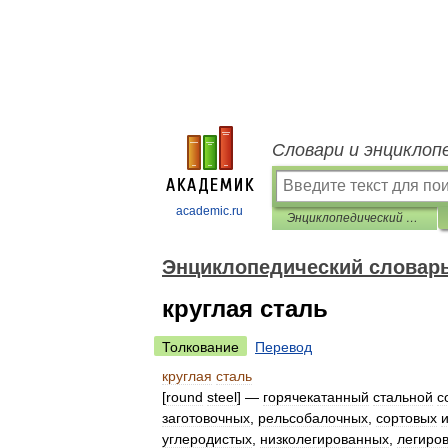
Словари и энциклоп
academic.ru
Энциклопедический словарь по металлургии
Энциклопедический словарь
круглая сталь
Толкование
Перевод
круглая
сталь
[
round
steel
] —
горячекатанный
стальной
с
заготовочных
,
рельсобалочных
,
сортовых
углеродистых
,
низколегированных
,
легиро