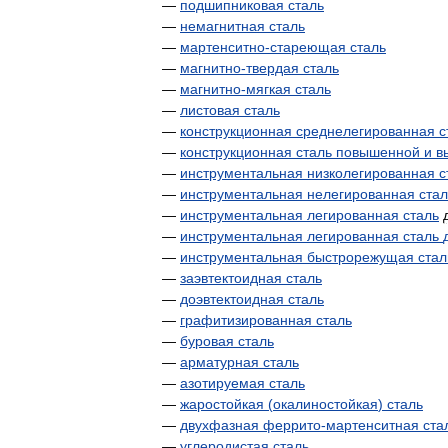
—
подшипниковая
сталь
—
немагнитная
сталь
—
мартенситно
-
стареющая
сталь
—
магнитно
-
твердая
сталь
—
магнитно
-
мягкая
сталь
—
листовая
сталь
—
конструкционная
среднелегированная
с
—
конструкционная
сталь
повышенной
и
в
—
инструментальная
низколегированная
с
—
инструментальная
нелегированная
стал
—
инструментальная
легированная
сталь
—
инструментальная
легированная
сталь
—
инструментальная
быстрорежущая
стал
—
заэвтектоидная
сталь
—
доэвтектоидная
сталь
—
графитизированная
сталь
—
буровая
сталь
—
арматурная
сталь
—
азотируемая
сталь
—
жаростойкая
(
окалиностойкая
)
сталь
—
двухфазная
феррито
-
мартенситная
ста
—
углеродистая
сталь