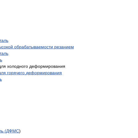
таль
ысокой
обрабатываемости
резанием
таль
ь
для
холодного
деформирования
для
горячего
деформирования
ь
ль
(
ДФМС
)