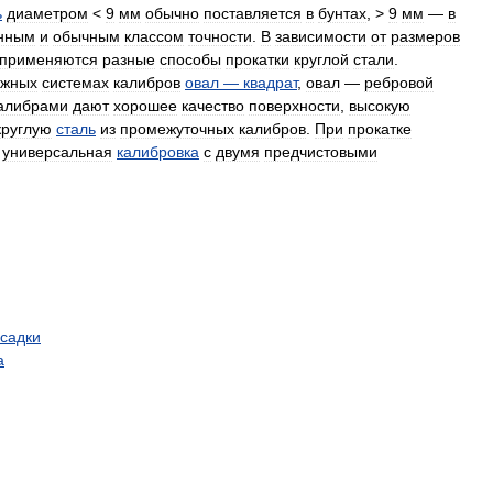
ь
диаметром
<
9
мм
обычно
поставляется
в
бунтах
, >
9
мм
—
в
нным
и
обычным
классом
точности
.
В
зависимости
от
размеров
применяются
разные
способы
прокатки
круглой
стали
.
яжных
системах
калибров
овал
—
квадрат
,
овал
—
ребровой
алибрами
дают
хорошее
качество
поверхности
,
высокую
круглую
сталь
из
промежуточных
калибров
.
При
прокатке
универсальная
калибровка
с
двумя
предчистовыми
садки
а