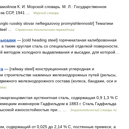
амойлов К. И. Морской словарь. М. Л.: Государственное
юза ССР, 1941 …
Морской словарь
/anglo russkiy slovar neftegazovoy promyishlennosti/] Тематики
steel …
Справочник технического переводчика
высадки
— [cold heading steel] горячекатаная калибровонная
, а также круглая сталь со специальной отделкой поверхности,
ий методом холодного выдавливания и высадки, для которой…
та
— [railway steel] конструкционная углеродная и
ри строительстве наземных железнодорожных путей (рельсы,
одвижного железнодорожного состава (колеса, бандажи, оси и
ргии
окомарганцовистая аустенитная сталь, содержащая 0,9 1,3 % С
 немецким инженером Гадфильдом в 1883 г. Сталь Гадфильда
о высокой износостойкостью при… …
Энциклопедический словарь по
дом, содержащий от 0,025 до 2,14 % С, постянные примеси, а