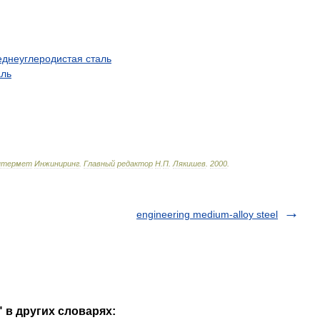
еднеуглеродистая
сталь
аль
нтермет
Инжиниринг
.
Главный
редактор
Н
.
П
.
Лякишев
.
2000
.
engineering medium-alloy steel
" в других словарях: