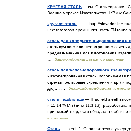
КРУГЛАЯ СТАЛЬ
— см. Сталь сортовая. С
Военно морское Издательство НКВМФ Со
круглая сталь
— — [http://slovarionline.ru
нефтегазовая промышленность EN round 
сталь для холодного выдавливания и 
сталь круглого или шестигранного сечения
предназначенная для изготовления издел
…
Энциклопедический словарь по металлургии
сталь для железнодорожного транспор
низколегированная сталь, используемая п
стрелки, рельсовые скрепления и др.) и п
др.).… …
Энциклопедический словарь по металлу
сталь Гадфильда
— [Hadfield steel] выс
и 11 14 % Mn (типа 110Г13); разработана
при низкой твердости обладает необычн
металлургии
Сталь
— [steel] 1. Сплав железа с углеро