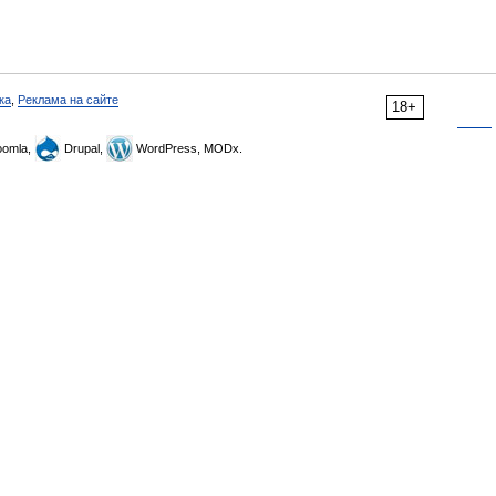
ка
,
Реклама на сайте
18+
omla,
Drupal,
WordPress, MODx.