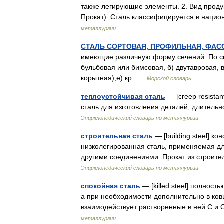
также легирующие элементы. 2. Вид проду
Прокат). Сталь классифицируется в нац
металлургии
СТАЛЬ СОРТОВАЯ, ПРОФИЛЬНАЯ, ФАС
имеющие различную форму сечений. По св
бульбовая или бимсовая, б) двутавровая, в
корытная),е) кр …
Морской словарь
теплоустойчивая сталь
— [creep resista
сталь для изготовления деталей, длител
Энциклопедический словарь по металлургии
строительная сталь
— [building steel] к
низколегированная сталь, применяемая дл
другими соединениями. Прокат из строите
Энциклопедический словарь по металлургии
спокойная сталь
— [killed steel] полност
а при необходимости дополнительно в ков
взаимодействует растворенные в ней С 
металлургии