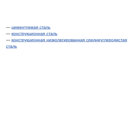
—
цементуемая сталь
—
конструкционная сталь
—
конструкционная низколегированная среднеуглеродистая
сталь