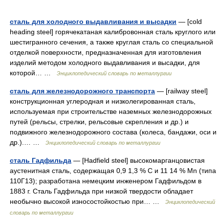
сталь для холодного выдавливания и высадки
— [cold
heading steel] горячекатаная калибровонная сталь круглого или
шестигранного сечения, а также круглая сталь со специальной
отделкой поверхности, предназначенная для изготовления
изделий методом холодного выдавливания и высадки, для
которой… …
Энциклопедический словарь по металлургии
сталь для железнодорожного транспорта
— [railway steel]
конструкционная углеродная и низколегированная сталь,
используемая при строительстве наземных железнодорожных
путей (рельсы, стрелки, рельсовые скрепления и др.) и
подвижного железнодорожного состава (колеса, бандажи, оси и
др.).… …
Энциклопедический словарь по металлургии
сталь Гадфильда
— [Hadfield steel] высокомарганцовистая
аустенитная сталь, содержащая 0,9 1,3 % С и 11 14 % Mn (типа
110Г13); разработана немецким инженером Гадфильдом в
1883 г. Сталь Гадфильда при низкой твердости обладает
необычно высокой износостойкостью при… …
Энциклопедический
словарь по металлургии