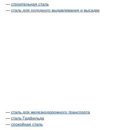
—
строительная сталь
—
сталь для холодного выдавливания и высадки
—
сталь для железнодорожного транспорта
—
сталь Гадфильда
—
спокойная сталь