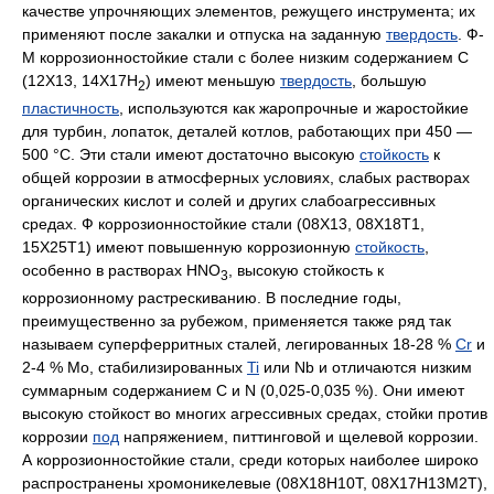
качестве упрочняющих элементов, режущего инструмента; их
применяют после закалки и отпуска на заданную
твердость
. Ф-
М коррозионностойкие стали с более низким содержанием С
(12X13, 14Х17H
) имеют меньшую
твердость
, большую
2
пластичность
, используются как жаропрочные и жаростойкие
для турбин, лопаток, деталей котлов, работающих при 450 —
500 °С. Эти стали имеют достаточно высокую
стойкость
к
общей коррозии в атмосферных условиях, слабых растворах
органических кислот и солей и других слабоагрессивных
средах. Ф коррозионностойкие стали (08X13, 08Х18Т1,
15Х25Т1) имеют повышенную коррозионную
стойкость
,
особенно в растворах HNO
, высокую стойкость к
3
коррозионному растрескиванию. В последние годы,
преимущественно за рубежом, применяется также ряд так
называем суперферритных сталей, легированных 18-28 %
Cr
и
2-4 % Мо, стабилизированных
Ti
или Nb и отличаются низким
суммарным содержанием С и N (0,025-0,035 %). Они имеют
высокую стойкост во многих агрессивных средах, стойки против
коррозии
под
напряжением, питтинговой и щелевой коррозии.
А коррозионностойкие стали, среди которых наиболее широко
распространены хромоникелевые (08Х18Н10Т, 08Х17Н13М2Т),