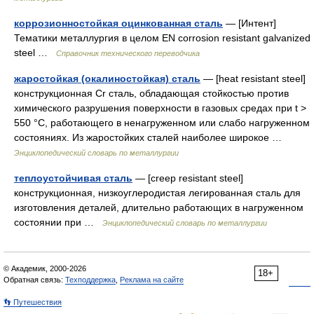
коррозионностойкая оцинкованная сталь
— [Интент]
Тематики металлургия в целом EN corrosion resistant galvanized
steel …
Справочник технического переводчика
жаростойкая (окалиностойкая) сталь
— [heat resistant steel]
конструкционная Cr сталь, обладающая стойкостью против
химического разрушения поверхности в газовых средах при t >
550 °С, работающего в ненагруженном или слабо нагруженном
состояниях. Из жаростойких сталей наиболее широкое …
Энциклопедический словарь по металлургии
теплоустойчивая сталь
— [creep resistant steel]
конструкционная, низкоуглеродистая легированная сталь для
изготовления деталей, длительно работающих в нагруженном
состоянии при …
Энциклопедический словарь по металлургии
© Академик, 2000-2026
18+
Обратная связь:
Техподдержка
,
Реклама на сайте
👣 Путешествия