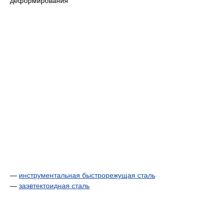
деформирования
—
инструментальная быстрорежущая сталь
—
заэвтектоидная сталь