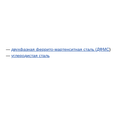
—
двухфазная феррито-мартенситная сталь (
ДФМС
)
—
углеродистая сталь