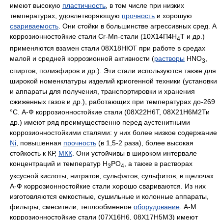
имеют высокую
пластичность
, в том числе при низких
температураx, удовлетворяющую
прочность
и хорошую
свариваемость
. Они стойки в большинстве агрессивных сред. А
коррозионностойкие стали Cr-Mn-стали (10Х14П4H
Т и др.)
4
применяются взамен стали 08X18НЮТ при работе в средах
малой и средней коррозионной активности (
растворы
HNO
,
3
спиртов, полиэфиров и др.). Эти стали используются также для
широкой номенклатуры изделий криогенной техники (установки
и аппараты для получения, транспортировки и хранения
сжиженных газов и др.), работающих при температураx до-269
°С. А-Ф коррозионностойкие стали (08Х22Н6Т, 08Х21Н6М2Ти
др.) имеют ряд преимущественно перед аустенитными
коррозионностойкими сталями: у них более низкое содержание
Ni
, повышенная
прочность
(в 1,5-2 раза), более высокая
стойкость к КР,
МКК
. Они устойчивы в широком интервале
концентраций и температур Н
РО
, а также в растворах
3
4
уксусной кислоты, нитратов, сульфатов, сульфитов, в щелочах.
А-Ф коррозионностойкие стали хорошо свариваются. Из них
изготовляются емкостные, сушильные и колонные аппараты,
фильтры, смесители, теплообменное
оборудование
. А-М
коррозионностойкие стали (07Х16Н6, 08Х17Н5МЗ) имеют