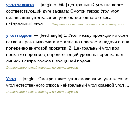
угол захвата
— [angle of bite] центральный угол на валке,
соответствующий дуге захвата; Смотри также: Угол угол
смачивания угол касания угол естественного откоса
нейтральный угол …
Энциклопедический словарь по металлургии
угол подачи
— [feed angle] 1. Угол между проекциями осей
валка и прокатываемого металла на плоскости подачи стана
поперечно винтовой прокатки. 2. Центральный угол при
прокатке порошков, определяющий уровень порошка над
линией центра валков и толщиной подачи;… …
Энциклопедический словарь по металлургии
Угол
— [angle]: Смотри также: угол смачивания угол касания
угол естественного откоса нейтральный угол краевой угол …
Энциклопедический словарь по металлургии