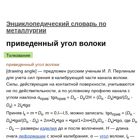
Энциклопедический словарь по
металлургии
приведенный угол волоки
Толкование
приведенный угол волоки
[drawing angle] — предложен русским ученым И. Л. Перлиным
для учета сил трения в калибрующей части канала волоки.
Силы, действующие на контактной поверхности, учитываются
не по действительности, а по условному профилю канала с
углом наклона α
: tgα
=
D
-
D
/2H = (
D
-
D
)•tgα/(
D
-
прив
прив
н
к
н
к
н
D
) + 2
l
•tgα
к
к
Приняв
l
=
m
•
D
,
m
= 0,l—l,5, можно записать: tgα
= (
D
-
к
к
прив
н
D
)•tgα/(
D
-
D
) + 2
m
•
D
•tgα = •tgα/1+2
m
•(
D
/
D
-
D
)•tgα, где
D
к
н
к
к
к
н
к
н
-
D
— размеры
изделия
до и после волочения,
H
— длина
к
очага
деформации
с зоной калибрания, α —
угол
волоки,
l
—
к