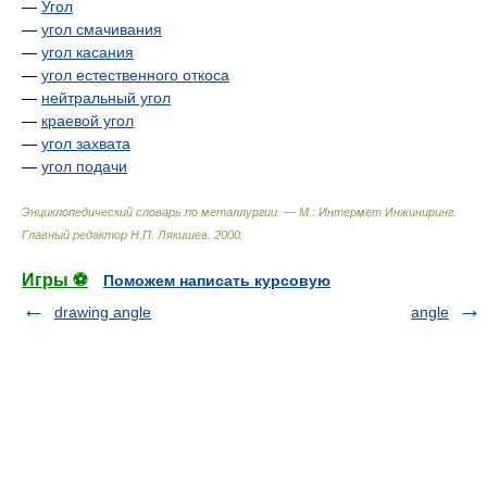
—
Угол
—
угол смачивания
—
угол касания
—
угол естественного откоса
—
нейтральный угол
—
краевой угол
—
угол захвата
—
угол подачи
Энциклопедический словарь по металлургии. — М.: Интермет Инжиниринг
.
Главный редактор Н.П. Лякишев
.
2000
.
Игры ⚽
Поможем написать курсовую
drawing angle
angle