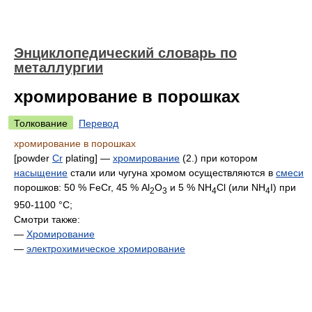
Энциклопедический словарь по
металлургии
хромирование в порошках
Толкование
Перевод
хромирование в порошках
[powder
Cr
plating] —
хромирование
(2.) при котором
насыщение
стали или чугуна хромом осуществляются в
смеси
порошков: 50 % FeCr, 45 % Аl
O
и 5 % NH
Cl (или NH
I) при
2
3
4
4
950-1100 °С;
Смотри также:
—
Хромирование
—
электрохимическое хромирование