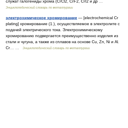
служат галогениды хрома (CrСl2, CrF2, CrI2 и др …
Энциклопедический словарь по металлургии
электрохимическое хромирование
— [electrochemical Cr
plating] хромирование (1.), осуществляемое в электролите с
подачей электрического тока. Электрохимическому
хромированию подвергается преимущественно изделия из
стали и чугуна, а также из сплавов на основе Cu, Zn, Ni и Al.
Cr… …
Энциклопедический словарь по металлургии