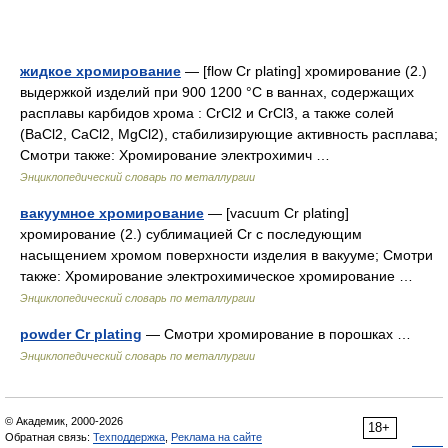
жидкое хромирование
— [flow Cr plating] хромирование (2.)
выдержкой изделий при 900 1200 °С в ваннах, содержащих
расплавы карбидов хрома : CrСl2 и CrСl3, а также солей
(ВаСl2, СаСl2, MgCl2), стабилизирующие активность расплава;
Смотри также: Хромирование электрохимич …
Энциклопедический словарь по металлургии
вакуумное хромирование
— [vacuum Cr plating]
хромирование (2.) сублимацией Cr с последующим
насыщением хромом поверхности изделия в вакууме; Смотри
также: Хромирование электрохимическое хромирование …
Энциклопедический словарь по металлургии
powder Cr plating
— Смотри хромирование в порошках …
Энциклопедический словарь по металлургии
© Академик, 2000-2026
18+
Обратная связь:
Техподдержка
,
Реклама на сайте