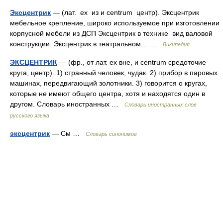
Эксцентрик
— (лат. ех из и centrum центр). Эксцентрик
мебельное крепление, широко используемое при изготовлении
корпусной мебели из ДСП Эксцентрик в технике вид валовой
конструкции. Эксцентрик в театральном… …
Википедия
ЭКСЦЕНТРИК
— (фр., от лат. ex вне, и centrum средоточие
круга, центр). 1) странный человек, чудак. 2) прибор в паровых
машинах, передвигающий золотники. 3) говорится о кругах,
которые не имеют общего центра, хотя и находятся один в
другом. Словарь иностранных …
Словарь иностранных слов
русского языка
эксцентрик
— См …
Словарь синонимов