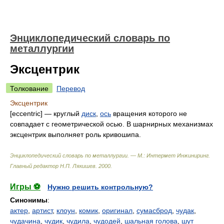
Энциклопедический словарь по
металлургии
Эксцентрик
Толкование
Перевод
Эксцентрик
[eccentric] — круглый
диск
,
ось
вращения которого не
совпадает с геометрической осью. В шарнирных механизмах
эксцентрик выполняет роль кривошипа.
Энциклопедический словарь по металлургии. — М.: Интермет Инжиниринг
.
Главный редактор Н.П. Лякишев
.
2000
.
Игры ⚽
Нужно решить контрольную?
Синонимы
:
актер
,
артист
,
клоун
,
комик
,
оригинал
,
сумасброд
,
чудак
,
чудачина
,
чудик
,
чудила
,
чудодей
,
шальная голова
,
шут