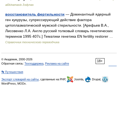
aiškinamasis žodynas
восстановитель фертильности
— Доминантный ядерный
ген кукурузы, супрессирующий действие фактора
цитоплазматической мужской стерильности. [Арефьев В.А.,
Лисовенко Л.А. Англо русский толковый словарь генетических
терминов 1995 407с.] Тематики генетика EN fertility restorer …
Справочник технического переводчика
© Академик, 2000-2026
18+
Обратная связь:
Техподдержка
,
Реклама на сайте
👣 Путешествия
Экспорт словарей на сайты
, сделанные на PHP,
Joomla,
Drupal,
WordPress, MODx.