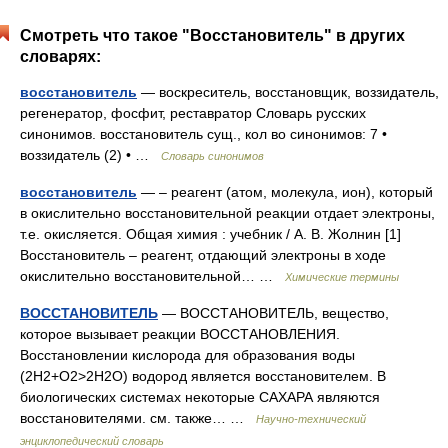
Смотреть что такое "Восстановитель" в других
словарях:
восстановитель
— воскреситель, восстановщик, воззидатель,
регенератор, фосфит, реставратор Словарь русских
синонимов. восстановитель сущ., кол во синонимов: 7 •
воззидатель (2) • …
Словарь синонимов
восстановитель
— – реагент (атом, молекула, ион), который
в окислительно восстановительной реакции отдает электроны,
т.е. окисляется. Общая химия : учебник / А. В. Жолнин [1]
Восстановитель – реагент, отдающий электроны в ходе
окислительно восстановительной… …
Химические термины
ВОССТАНОВИТЕЛЬ
— ВОССТАНОВИТЕЛЬ, вещество,
которое вызывает реакции ВОССТАНОВЛЕНИЯ.
Восстановлении кислорода для образования воды
(2Н2+О2>2Н2О) водород является восстановителем. В
биологических системах некоторые САХАРА являются
восстановителями. см. также… …
Научно-технический
энциклопедический словарь