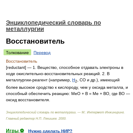
Энциклопедический словарь по
металлургии
Восстановитель
Толкование
Перевод
Восстановитель
[reductant] — 1. Вещество, способное отдавать электроны в
ходе окислительно-восстановительных реакций. 2. В
металлургии-реагент (например,
H
, СО и др.), имеющий
2
более высокое сродство к кислороду, чем у оксида металла, и
способный обеспечить реакцию: МеО + В = Me + ВO, где ВО —
оксид восстановителя.
Энциклопедический словарь по металлургии. — М.: Интермет Инжиниринг
.
Главный редактор Н.П. Лякишев
.
2000
.
Игры ⚽
Нужно сделать НИР?