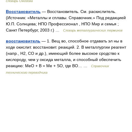
словарь Ожегова
Восстановитель
— Восстановитель. См. раскислитель.
(Источник: «Металлы и сплавы. Справочник.» Под редакцией
Ю.П. Солнцева; НПО Профессионал , НПО Мир и семья ;
Санкт Петербург, 2003 г.) …
Словарь металлургических терминов
восстановитель
— 1. Вещ во, способное отдавать эл ны в
ходе окислит. восстановит. реакций. 2. В металлургии реагент
(напр., Н2, СО и др.), имеющий более высокое сродство к
кислороду, чем у оксида металла, и способный обеспечить
реакцию: МеО + В = Me + SO, где ВО… …
Справочник
технического переводчика