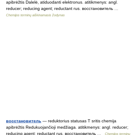
apibrėžtis Dalelė, atiduodanti elektronus. atitikmenys: angl.
reducer; reducing agent; reductant rus. восстановитель …
Chemijos terminų aiškinamasis žodynas
восстановитель
— reduktorius statusas T sritis chemija
apibrėžtis Redukuojančioji medžiaga. atitikmenys: angl. reducer;
reducing agent; reductant rus. восстановитель …
Chemijos terminų