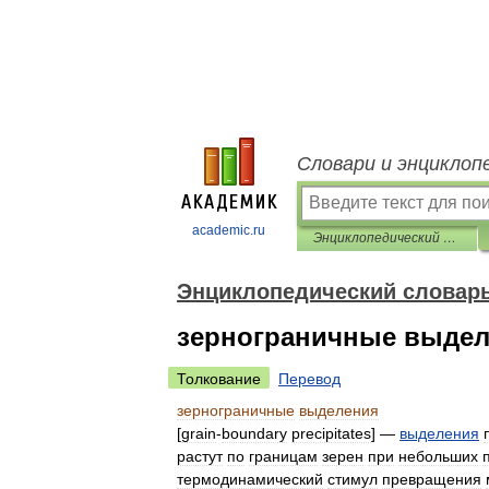
Словари и энциклоп
academic.ru
Энциклопедический словарь по металлургии
Энциклопедический словарь
зернограничные выде
Толкование
Перевод
зернограничные
выделения
[
grain
-
boundary
precipitates
] —
выделения
растут
по
границам
зерен
при
небольших
термодинамический
стимул
превращения