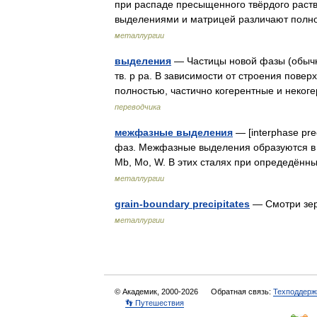
при распаде пресыщенного твёрдого раств
выделениями и матрицей различают полн
металлургии
выделения
— Частицы новой фазы (обычн
тв. р ра. В зависимости от строения пове
полностью, частично когерентные и неко
переводчика
межфазные выделения
— [interphase pr
фаз. Межфазные выделения образуются в 
Mb, Mo, W. В этих сталях при опредедён
металлургии
grain-boundary precipitates
— Смотри зе
металлургии
© Академик, 2000-2026
Обратная связь:
Техподдерж
👣 Путешествия