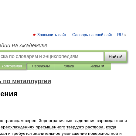
Запомнить сайт
Словарь на свой сайт
RU
едии на Академике
Найти!
Толкования
Переводы
Книги
Игры ⚽
 по металлургии
ления
по
границам
зерен
.
3ернограничные
выделения
зарождаются
и
переохлаждениях
пресыщенного
твёрдого
раствора
,
когда
мал
и
требуется
значительное
уменьшение
поверхностной
и