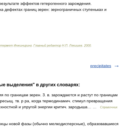
результате
эффектов
гетерогенного
зарождения
.
на
дефектах
границ
зерен:
зернограничных
ступеньках
и
нтермет
Инжиниринг
.
Главный
редактор
Н
.
П
.
Лякишев
.
2000
.
precipitates
ые выделения" в других словарях:
 по границам зерен. 3. в. зарождаются и растут по границам
есыщ. тв. р ра, когда термодинамич. стимул превращения
ерхностной и упругой энергии критич. зародыша… …
Справочник
частицы новой фазы (обычно мелкодисперсные), образовавшиеся