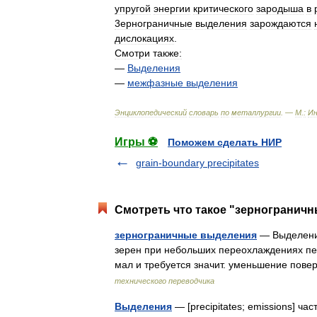
упругой
энергии
критического
зародыша
в
3ернограничные
выделения
зарождаются
дислокациях
.
Смотри
также:
—
Выделения
—
межфазные
выделения
Энциклопедический
словарь
по
металлургии
. —
М
.
:
И
Игры ⚽
Поможем сделать НИР
grain-boundary precipitates
Смотреть что такое "зернограничн
зернограничные выделения
— Выделения
зерен при небольших переохлаждениях пер
мал и требуется значит. уменьшение пов
технического переводчика
Выделения
— [precipitates; emissions] 