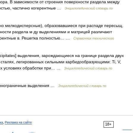
ора. В зависимости от строения поверхности раздела между
остью, частично когерентные …
Энциклопедический словарь по
о мелкодисперсные), образовавшиеся при распаде пересыщ.
рхности раздела м ду выделениями и матрицей различают
герентные в. Решетка полностью… …
Справочник технического
ecipitates] выделения, зарождающиеся на границе раздела двух
сталях, легированных сильными карбидообразующими: Ti, V,
ных условиях обработки при… …
Энциклопедический словарь по
рнограничные выделения …
Энциклопедический словарь по
ка
,
Реклама на сайте
18+