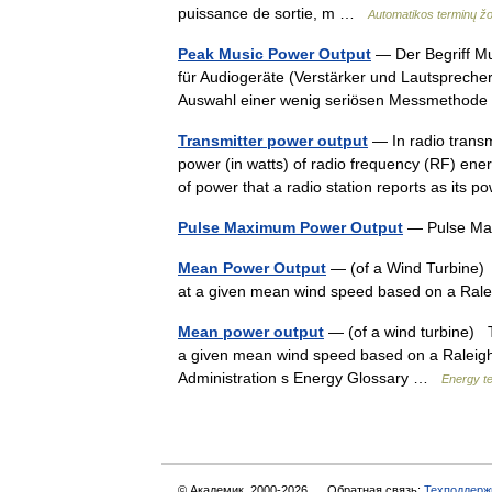
puissance de sortie, m …
Automatikos terminų ž
Peak Music Power Output
— Der Begriff Mus
für Audiogeräte (Verstärker und Lautsprecher)
Auswahl einer wenig seriösen Messmetho
Transmitter power output
— In radio transm
power (in watts) of radio frequency (RF) ener
of power that a radio station reports as it
Pulse Maximum Power Output
— Pulse M
Mean Power Output
— (of a Wind Turbine) 
at a given mean wind speed based on a Rale
Mean power output
— (of a wind turbine) 
a given mean wind speed based on a Raleigh 
Administration s Energy Glossary …
Energy t
© Академик, 2000-2026
Обратная связь:
Техподдерж