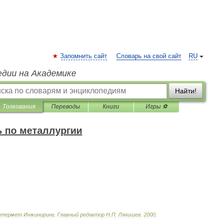
Запомнить сайт
Словарь на свой сайт
RU
едии на Академике
Найти!
Толкования
Переводы
Книги
Игры ⚽
 по металлургии
нтермет
Инжиниринг
.
Главный
редактор
Н
.
П
.
Лякишев
.
2000
.