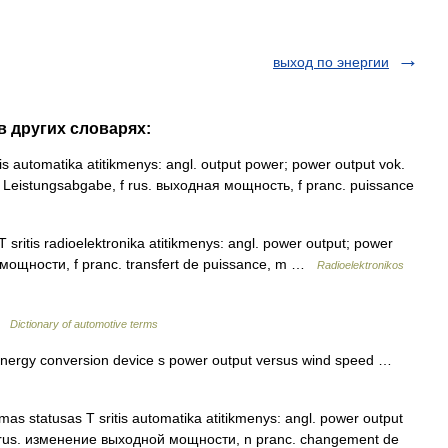
выход по энергии
в других словарях:
tis automatika atitikmenys: angl. output power; power output vok.
; Leistungsabgabe, f rus. выходная мощность, f pranc. puissance
 sritis radioelektronika atitikmenys: angl. power output; power
а мощности, f pranc. transfert de puissance, m …
Radioelektronikos
 …
Dictionary of automotive terms
nergy conversion device s power output versus wind speed …
imas statusas T sritis automatika atitikmenys: angl. power output
 f rus. изменение выходной мощности, n pranc. changement de