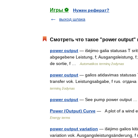
Игры ⚽
Нужен реферат?
выход шлака
Смотреть что такое "power output" 
power output
— išėjimo galia statusas T sri
abgegebene Leistung, f; Ausgangsleistung, f
de sortie, f …
Automatikos terminų žodynas
power output
— galios atidavimas statusas T
transfer vok. Leistungsabgabe, f rus. отдач
terminų žodynas
power output
— See pump power output
Power (Output) Curve
— A plot of a wind e
Energy terms
power output variation
— išėjimo galios kit
variation vok. Ausgangsleistungsänderung,