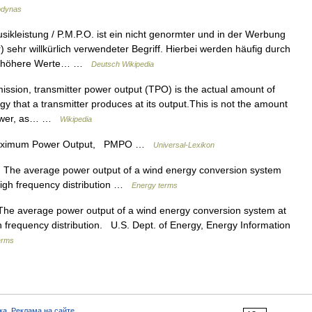
odynas
ikleistung / P.M.P.O. ist ein nicht genormter und in der Werbung
 sehr willkürlich verwendeter Begriff. Hierbei werden häufig durch
de höhere Werte… …
Deutsch Wikipedia
ission, transmitter power output (TPO) is the actual amount of
gy that a transmitter produces at its output.This is not the amount
s power, as… …
Wikipedia
aximum Power Output, PMPO …
Universal-Lexikon
The average power output of a wind energy conversion system
igh frequency distribution …
Energy terms
The average power output of a wind energy conversion system at
frequency distribution. U.S. Dept. of Energy, Energy Information
erms
ка
,
Реклама на сайте