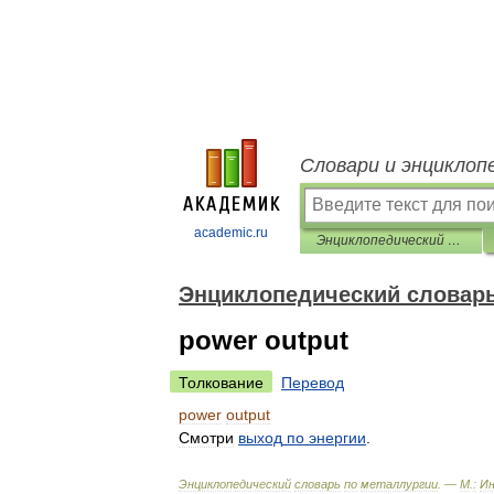
Словари и энциклоп
academic.ru
Энциклопедический словарь по металлургии
Энциклопедический словарь
power output
Толкование
Перевод
power
output
Смотри
выход
по
энергии
.
Энциклопедический
словарь
по
металлургии
. —
М
.
:
И