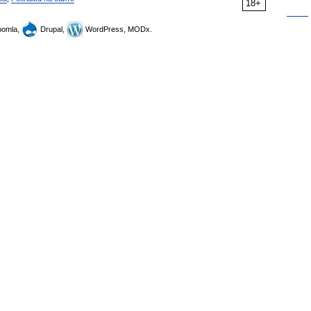
18+
omla,
Drupal,
WordPress, MODx.