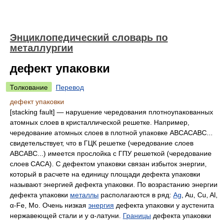
Энциклопедический словарь по
металлургии
дефект упаковки
Толкование
Перевод
дефект упаковки
[stacking fault] — нарушение чередования плотноупакованных
атомных слоев в кристаллической решетке. Например,
чередование атомных слоев в плотной упаковке АВСАСАВС...
свидетельствует, что в ГЦК решетке (чередование слоев
АВСАВС...) имеется прослойка с ГПУ решеткой (чередование
слоев САСА). С дефектом упаковки связан избыток энергии,
который в расчете на единицу площади дефекта упаковки
называют энергией дефекта упаковки. По возрастанию энергии
дефекта упаковки
металлы
располагаются в ряд:
Ag
, Au, Cu, Al,
α-Fe, Mo. Очень низкая
энергия
дефекта упаковки у аустенита
нержавеющей стали и у α-латуни.
Границы
дефекта упаковки