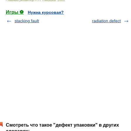
Главный редактор Н.П. Лякишев
.
2000
.
Игры ⚽
Нужна курсовая?
stacking fault
radiation defect
Смотреть что такое "дефект упаковки" в других