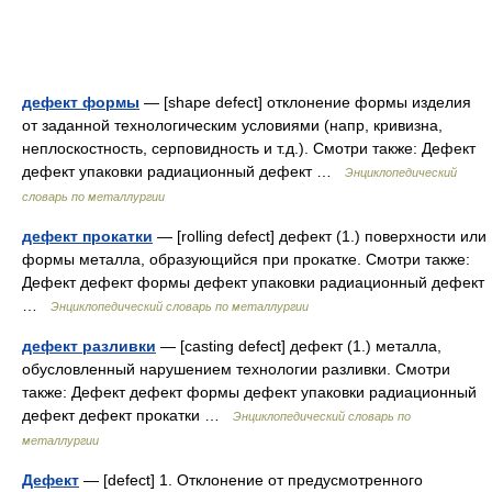
дефект формы
— [shape defect] отклонение формы изделия
от заданной технологическим условиями (напр, кривизна,
неплоскостность, серповидность и т.д.). Смотри также: Дефект
дефект упаковки радиационный дефект …
Энциклопедический
словарь по металлургии
дефект прокатки
— [rolling defect] дефект (1.) поверхности или
формы металла, образующийся при прокатке. Смотри также:
Дефект дефект формы дефект упаковки радиационный дефект
…
Энциклопедический словарь по металлургии
дефект разливки
— [casting defect] дефект (1.) металла,
обусловленный нарушением технологии разливки. Смотри
также: Дефект дефект формы дефект упаковки радиационный
дефект дефект прокатки …
Энциклопедический словарь по
металлургии
Дефект
— [defect] 1. Отклонение от предусмотренного