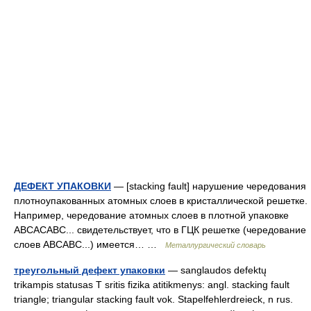
ДЕФЕКТ УПАКОВКИ
— [stacking fault] нарушение чередования
плотноупакованных атомных слоев в кристаллической решетке.
Например, чередование атомных слоев в плотной упаковке
АВСАСАВС... свидетельствует, что в ГЦК решетке (чередование
слоев АВСАВС...) имеется… …
Металлургический словарь
треугольный дефект упаковки
— sanglaudos defektų
trikampis statusas T sritis fizika atitikmenys: angl. stacking fault
triangle; triangular stacking fault vok. Stapelfehlerdreieck, n rus.