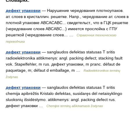
словарях:
дефект упаковки
— Нарушение чередования плотноупаков.
ат. слоев в кристаллич. решетке. Напр., чередование ат. слоев в
плотной упаковке АВСАСАВС... свидетельст., что в ГЦК решетке
(чередование слоев АВСАВС...) имеется прослойка с ГПУ
решеткой (чередование слоев… …
Справочник технического
переводчика
дефект упаковки
— sanglaudos defektas statusas T sritis
radioelektronika atitikmenys: angl. packing defect; stacking fault
vok. Stapelfehler, m rus. дефект упаковки, m pranc. défaut de
paquetage, m; défaut d emballage, m …
Radioelektronikos terminų
žodynas
дефект упаковки
— sanglaudos defektas statusas T sritis
chemija apibrėžtis Kristalo defektas, susidaręs dėl netaisyklingo
sluoksnių išsidėstymo. atitikmenys: angl. packing defect rus.
дефект упаковки …
Chemijos terminų aiškinamasis žodynas