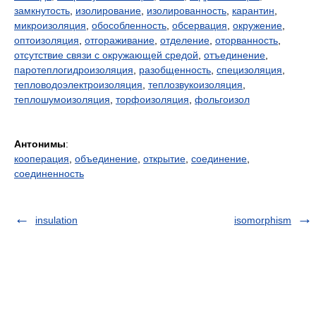
замкнутость
,
изолирование
,
изолированность
,
карантин
,
микроизоляция
,
обособленность
,
обсервация
,
окружение
,
оптоизоляция
,
отгораживание
,
отделение
,
оторванность
,
отсутствие связи с окружающей средой
,
отъединение
,
паротеплогидроизоляция
,
разобщенность
,
специзоляция
,
тепловодоэлектроизоляция
,
теплозвукоизоляция
,
теплошумоизоляция
,
торфоизоляция
,
фольгоизол
Антонимы
:
кооперация
,
объединение
,
открытие
,
соединение
,
соединенность
insulation
isomorphism