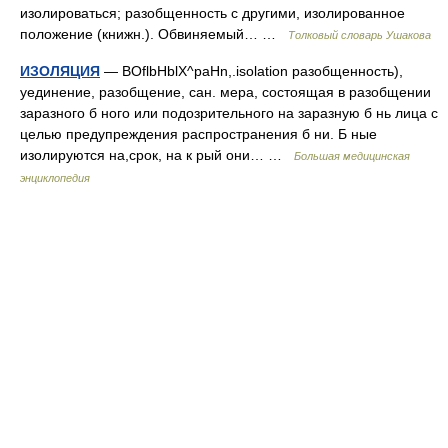
изолироваться; разобщенность с другими, изолированное
положение (книжн.). Обвиняемый… …
Толковый словарь Ушакова
ИЗОЛЯЦИЯ
— BOflbHblX^paHn,.isolation разобщенность),
уединение, разобщение, сан. мера, состоящая в разобщении
заразного б ного или подозрительного на заразную б нь лица с
целью предупреждения распространения б ни. Б ные
изолируются на,срок, на к рый они… …
Большая медицинская
энциклопедия