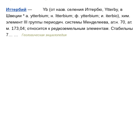
Иттербий
— Yb (от назв. селения Иттербю, Ytterby, в
Швеции * a. ytterbium; н. Itterbium; ф. ytterbium; и. iterbio), хим.
элемент III группы периодич. системы Mенделеева, ат.н. 70, ат.
м. 173,04; относится к редкоземельным элементам. Cтабильны
7… …
Геологическая энциклопедия