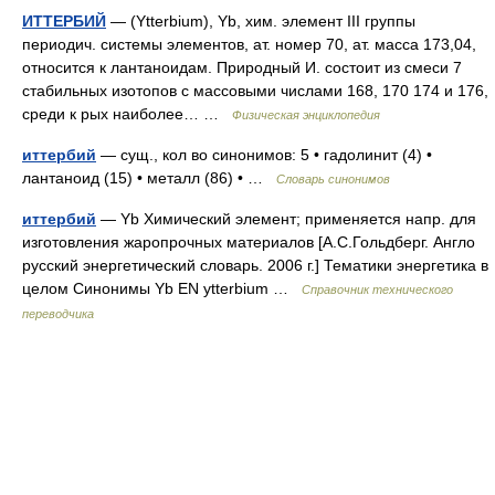
ИТТЕРБИЙ
— (Ytterbium), Yb, хим. элемент III группы
периодич. системы элементов, ат. номер 70, ат. масса 173,04,
относится к лантаноидам. Природный И. состоит из смеси 7
стабильных изотопов с массовыми числами 168, 170 174 и 176,
среди к рых наиболее… …
Физическая энциклопедия
иттербий
— сущ., кол во синонимов: 5 • гадолинит (4) •
лантаноид (15) • металл (86) • …
Словарь синонимов
иттербий
— Yb Химический элемент; применяется напр. для
изготовления жаропрочных материалов [А.С.Гольдберг. Англо
русский энергетический словарь. 2006 г.] Тематики энергетика в
целом Синонимы Yb EN ytterbium …
Справочник технического
переводчика