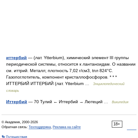
иттербий
— (лат. Ytterbium), химический элемент III группы
периодической системы, относится к лантаноидам. О названии
см. иттрий. Металл; плотность 7,02 г/см3, tпл 824°C.
Газопоглотитель, компонент кристаллофосфоров. * * *
ИТТЕРБИЙ ИТТЕРБИЙ (лат. Ytterbium …
Энциклопедический
словарь
Иттербий
— 70 Тулий ← Иттербий → Лютеций …
Википедия
© Академик, 2000-2026
18+
Обратная связь:
Техподдержка
,
Реклама на сайте
👣 Путешествия