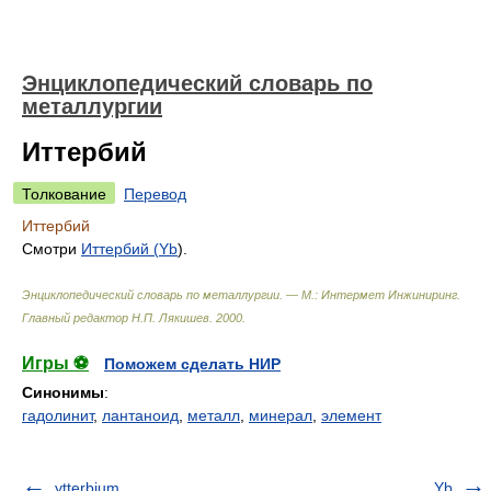
Энциклопедический словарь по
металлургии
Иттербий
Толкование
Перевод
Иттербий
Смотри
Иттербий (
Yb
).
Энциклопедический словарь по металлургии. — М.: Интермет Инжиниринг
.
Главный редактор Н.П. Лякишев
.
2000
.
Игры ⚽
Поможем сделать НИР
Синонимы
:
гадолинит
,
лантаноид
,
металл
,
минерал
,
элемент
ytterbium
Yb