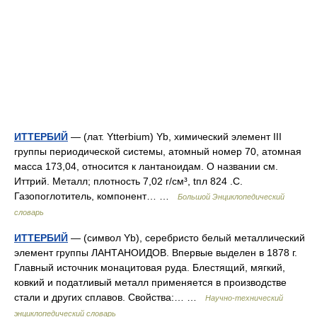
ИТТЕРБИЙ
— (лат. Ytterbium) Yb, химический элемент III
группы периодической системы, атомный номер 70, атомная
масса 173,04, относится к лантаноидам. О названии см.
Иттрий. Металл; плотность 7,02 г/см³, tпл 824 .С.
Газопоглотитель, компонент… …
Большой Энциклопедический
словарь
ИТТЕРБИЙ
— (символ Yb), серебристо белый металлический
элемент группы ЛАНТАНОИДОВ. Впервые выделен в 1878 г.
Главный источник монацитовая руда. Блестящий, мягкий,
ковкий и податливый металл применяется в производстве
стали и других сплавов. Свойства:… …
Научно-технический
энциклопедический словарь