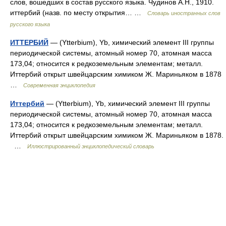
слов, вошедших в состав русского языка. Чудинов А.Н., 1910.
иттербий (назв. по месту открытия… …
Словарь иностранных слов
русского языка
ИТТЕРБИЙ
— (Ytterbium), Yb, химический элемент III группы
периодической системы, атомный номер 70, атомная масса
173,04; относится к редкоземельным элементам; металл.
Иттербий открыт швейцарским химиком Ж. Мариньяком в 1878
…
Современная энциклопедия
Иттербий
— (Ytterbium), Yb, химический элемент III группы
периодической системы, атомный номер 70, атомная масса
173,04; относится к редкоземельным элементам; металл.
Иттербий открыт швейцарским химиком Ж. Мариньяком в 1878.
…
Иллюстрированный энциклопедический словарь