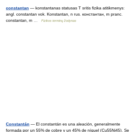
constantan
— konstantanas statusas T sritis fizika atitikmenys:
angl. constantan vok. Konstantan, n rus. константан, m pranc.
constantan, m …
Fizikos terminų žodynas
Constantán
— El constantán es una aleación, generalmente
formada por un 55% de cobre y un 45% de níquel (Cu55Ni45). Se