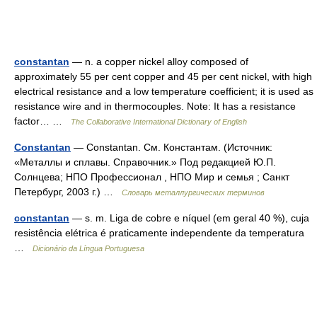
constantan
— n. a copper nickel alloy composed of
approximately 55 per cent copper and 45 per cent nickel, with high
electrical resistance and a low temperature coefficient; it is used as
resistance wire and in thermocouples. Note: It has a resistance
factor… …
The Collaborative International Dictionary of English
Constantan
— Constantan. См. Константам. (Источник:
«Металлы и сплавы. Справочник.» Под редакцией Ю.П.
Солнцева; НПО Профессионал , НПО Мир и семья ; Санкт
Петербург, 2003 г.) …
Словарь металлургических терминов
constantan
— s. m. Liga de cobre e níquel (em geral 40 %), cuja
resistência elétrica é praticamente independente da temperatura
…
Dicionário da Língua Portuguesa