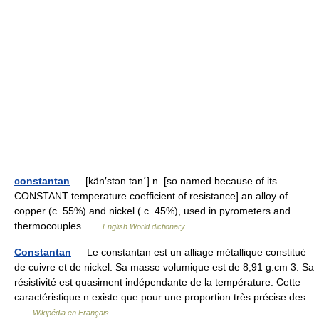
constantan
— [kän′stən tan΄] n. [so named because of its
CONSTANT temperature coefficient of resistance] an alloy of
copper (c. 55%) and nickel ( c. 45%), used in pyrometers and
thermocouples …
English World dictionary
Constantan
— Le constantan est un alliage métallique constitué
de cuivre et de nickel. Sa masse volumique est de 8,91 g.cm 3. Sa
résistivité est quasiment indépendante de la température. Cette
caractéristique n existe que pour une proportion très précise des…
…
Wikipédia en Français