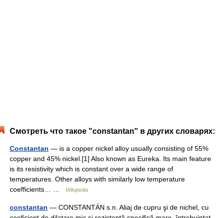
Смотреть что такое "constantan" в других словарях:
Constantan
— is a copper nickel alloy usually consisting of 55%
copper and 45% nickel.[1] Also known as Eureka. Its main feature
is its resistivity which is constant over a wide range of
temperatures. Other alloys with similarly low temperature
coefficients… …
Wikipedia
constantan
— CONSTANTÁN s.n. Aliaj de cupru şi de nichel, cu
coeficient de dilatare mic şi rezistenţă specifică mare, întrebuinţat