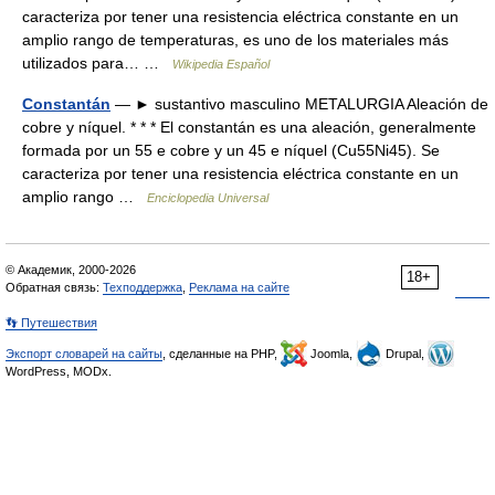
caracteriza por tener una resistencia eléctrica constante en un
amplio rango de temperaturas, es uno de los materiales más
utilizados para… …
Wikipedia Español
Constantán
— ► sustantivo masculino METALURGIA Aleación de
cobre y níquel. * * * El constantán es una aleación, generalmente
formada por un 55 e cobre y un 45 e níquel (Cu55Ni45). Se
caracteriza por tener una resistencia eléctrica constante en un
amplio rango …
Enciclopedia Universal
© Академик, 2000-2026
18+
Обратная связь:
Техподдержка
,
Реклама на сайте
👣 Путешествия
Экспорт словарей на сайты
, сделанные на PHP,
Joomla,
Drupal,
WordPress, MODx.