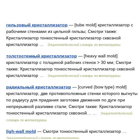
гильзовый кристаллизатор
— [tube mold] кристаллизатор с
рабочими стенками из цельной гильзы; Смотри также:
Кристаллизатор тонкостенный кристаллизатор сквозной
кристаллизатор …
Энциклопедический словарь по металлургии
толстостенный кристаллизатор
— [heavy wall mold]
кристаллизатор с толщиной рабочих стенок > 30 мм; Смотри
также: Кристаллизатор тонкостенный кристаллизатор сквозной
кристаллизатор …
Энциклопедический словарь по металлургии
радиальный кристаллизатор
— [curved (bow type) mold]
кристаллизатор, две противоположные стенки которого выгнуты
по радиусу для придания заготовке движения по дуге при
непрерывной разливке стали; Смотри также: Кристаллизатор
тонкостенный кристаллизатор сквозной… …
Энциклопедический
словарь по металлургии
ligh-wall mold
— Смотри тонкостенный кристаллизатор …
Энциклопедический словарь по металлургии