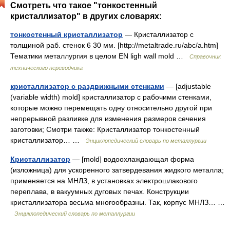
Смотреть что такое "тонкостенный
кристаллизатор" в других словарях:
тонкостенный кристаллизатор
— Кристаллизатор с
толщиной раб. стенок 6 30 мм. [http://metaltrade.ru/abc/a.htm]
Тематики металлургия в целом EN ligh wall mold …
Справочник
технического переводчика
кристаллизатор с раздвижными стенками
— [adjustable
(variable width) mold] кристаллизатор с рабочими стенками,
которые можно перемещать одну относительно другой при
непрерывной разливке для изменения размеров сечения
заготовки; Смотри также: Кристаллизатор тонкостенный
кристаллизатор… …
Энциклопедический словарь по металлургии
Кристаллизатор
— [mold] водоохлаждающая форма
(изложница) для ускоренного затвердевания жидкого металла;
применяется на МНЛЗ, в установках электрошлакового
переплава, в вакуумных дуговых печах. Конструкции
кристаллизатора весьма многообразны. Так, корпус МНЛЗ… …
Энциклопедический словарь по металлургии