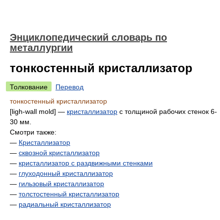
Энциклопедический словарь по
металлургии
тонкостенный кристаллизатор
Толкование
Перевод
тонкостенный кристаллизатор
[ligh-wall mold] —
кристаллизатор
с толщиной рабочих стенок 6-
30 мм.
Смотри также:
—
Кристаллизатор
—
сквозной кристаллизатор
—
кристаллизатор с раздвижными стенками
—
глуходонный кристаллизатор
—
гильзовый кристаллизатор
—
толстостенный кристаллизатор
—
радиальный кристаллизатор