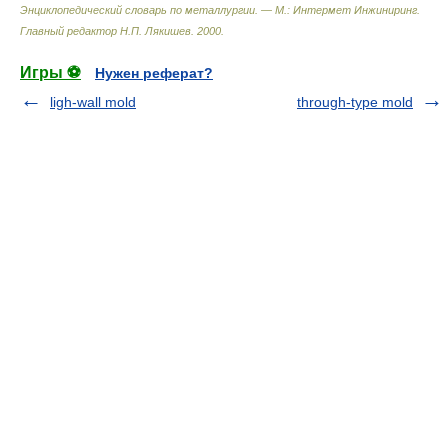
Энциклопедический словарь по металлургии. — М.: Интермет Инжиниринг
.
Главный редактор Н.П. Лякишев
.
2000
.
Игры ⚽
Нужен реферат?
ligh-wall mold
through-type mold