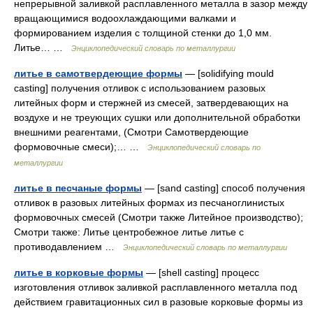
непрерывной заливкой расплавленного металла в зазор между
вращающимися водоохлаждающими валками и
формированием изделия с толщиной стенки до 1,0 мм.
Литье… …
Энциклопедический словарь по металлургии
литье в самотвердеющие формы
— [solidifying mould
casting] получения отливок с использованием разовых
литейных форм и стержней из смесей, затвердевающих на
воздухе и не треующих сушки или дополнительной обработки
внешними реагентами, (Смотри Самотвердеющие
формовочные смеси);… …
Энциклопедический словарь по
металлургии
литье в песчаные формы
— [sand casting] способ получения
отливок в разовых литейных формах из песчаноглинистых
формовочных смесей (Смотри также Литейное производство);
Смотри также: Литье центробежное литье литье с
противодавлением …
Энциклопедический словарь по металлургии
литье в корковые формы
— [shell casting] процесс
изготовления отливок заливкой расплавленного металла под
действием гравитационных сил в разовые корковые формы из