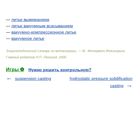
—
литье выжиманием
—
литье вакуумным всасыванием
—
вакуумно-компрессионное литье
—
вакуумное литье
Энциклопедический словарь по металлургии. — М.: Интермет Инжиниринг
.
Главный редактор Н.П. Лякишев
.
2000
.
Игры ⚽
Нужно решить контрольную?
suspension casting
hydrostatic pressure solidification
casting