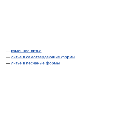
—
каменное литье
—
литье в самотвердеющие формы
—
литье в песчаные формы