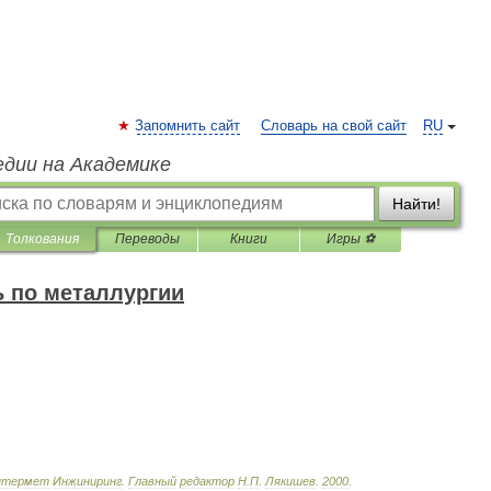
Запомнить сайт
Словарь на свой сайт
RU
едии на Академике
Найти!
Толкования
Переводы
Книги
Игры ⚽
 по металлургии
нтермет
Инжиниринг
.
Главный
редактор
Н
.
П
.
Лякишев
.
2000
.