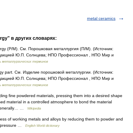
metal ceramics
rgy" в других словарях:
rgy (P/M). См. Порошковая металлургия (П/М). (Источник:
дакцией Ю.П. Солнцева; НПО Профессионал , НПО Мир и
ь металлургических терминов
y part. См. Изделие порошковой металлургии. (Источник:
дакцией Ю.П. Солнцева; НПО Профессионал , НПО Мир и
ь металлургических терминов
ding fine powdered materials, pressing them into a desired shape
d material in a controlled atmosphere to bond the material
s generally… …
Wikipedia
ess of working metals and alloys by reducing them to powder and
nd pressure …
English World dictionary