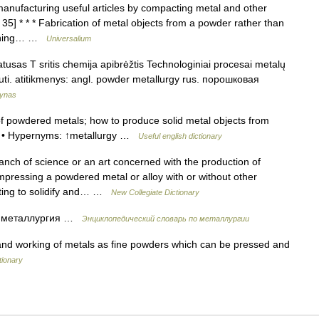
manufacturing useful articles by compacting metal and other
 35] * * * Fabrication of metal objects from a powder rather than
ftening… …
Universalium
atusas T sritis chemija apibrėžtis Technologiniai procesai metalų
auti. atitikmenys: angl. powder metallurgy rus. порошковая
dynas
f powdered metals; how to produce solid metal objects from
g • Hypernyms: ↑metallurgy …
Useful english dictionary
ch of science or an art concerned with the production of
mpressing a powdered metal or alloy with or without other
lting to solidify and… …
New Collegiate Dictionary
 металлургия …
Энциклопедический словарь по металлургии
nd working of metals as fine powders which can be pressed and
tionary