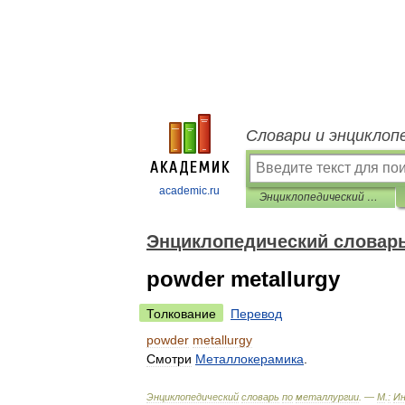
Словари и энциклоп
academic.ru
Энциклопедический словарь по металлургии
Энциклопедический словарь
powder metallurgy
Толкование
Перевод
powder
metallurgy
Смотри
Металлокерамика
.
Энциклопедический
словарь
по
металлургии
. —
М
.
:
И