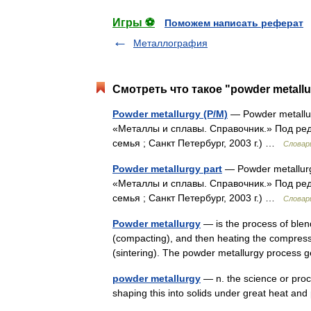
Игры ⚽
Поможем написать реферат
Металлография
Смотреть что такое "powder metallu
Powder metallurgy (P/M)
— Powder metallu
«Металлы и сплавы. Справочник.» Под ре
семья ; Санкт Петербург, 2003 г.) …
Словар
Powder metallurgy part
— Powder metallurg
«Металлы и сплавы. Справочник.» Под ре
семья ; Санкт Петербург, 2003 г.) …
Словар
Powder metallurgy
— is the process of blen
(compacting), and then heating the compresse
(sintering). The powder metallurgy proces
powder metallurgy
— n. the science or proc
shaping this into solids under great heat a