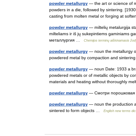
powder metallurgy
— the art or science of 
powders in a die, followed by sintering. [1930
casting from molten metal or forging at so
powder metallurgy
— miltelių metalurgija st
milteliams ir iš jų sukepintiems gaminiams g
металлургия …
Chemijos terminų aiškinamasis žo
powder metallurgy
— noun the metallurgy o
powdered metal by compaction and sinterin
powder metallurgy
— noun Date: 1933 a bran
powdered metals or of metallic objects by co
materials and heating without thoroughly me
powder metallurgy
— Смотри порошковая
powder metallurgy
— noun the production a
sintered to form objects …
English new terms dic