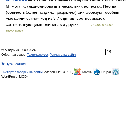
МЕТАЛЛЫ
— в качестве элемента мифопоэтической системы
М. могут функционировать в нескольких аспектах. Иногда
(обычно в более поздних традициях) они образуют особый
«металлический» код из 3 7 единиц, соотносимых с
соответствующими единицами других… …
Энциклопедия
мифологии
© Академик, 2000-2026
18+
Обратная связь:
Техподдержка
,
Реклама на сайте
👣 Путешествия
Экспорт словарей на сайты
, сделанные на PHP,
Joomla,
Drupal,
WordPress, MODx.