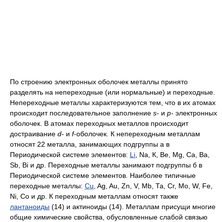
По строению электронных оболочек металлы принято
разделять на непереходные (или нормальные) и переходные.
Непереходные металлы характеризуются тем, что в их атомах
происходит последовательное заполнение
s-
и
р-
электронных
оболочек. В атомах переходных металлов происходит
достраивание
d-
и
f
-оболочек. К непереходным металлам
относят 22 металла, занимающих подгруппы а в
Периодической системе элементов:
Li
, Na, К, Be, Mg, Ca, Ba,
Sb, Bi и др. Переходные металлы занимают подгруппы б в
Периодической системе элементов. Наиболее типичные
переходные металлы:
Cu
, Ag, Au, Zn, V, Mb, Та, Cr, Mo, W, Fe,
Ni, Co и др. К переходным металлам относят также
лантаноиды
(14) и актиноиды (14). Металлам присущи многие
общие химические свойства, обусловленные слабой связью