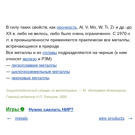
В силу таких свойств, как
прочность
, Al, V, Mo, W, Ti, Zr и др.-до
XX в. либо не велось, либо было очень ограниченно. С 1970-х
гг. в промышленности применяются практически все металлы,
встречающиеся в природе.
Все металлы и их
сплавы
подразделяются на черные (к ним
относят
железо
и РЗМ)
—
легкоплавкие металлы
—
щелочноземельные металлы
—
черновые металлы
Энциклопедический словарь по металлургии. — М.: Интермет Инжиниринг
.
Главный редактор Н.П. Лякишев
.
2000
.
Игры ⚽
Нужно сделать НИР?
metals
wire products