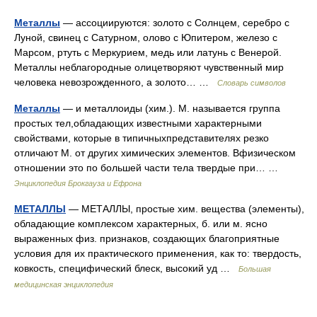
Металлы
— ассоциируются: золото с Солнцем, серебро с
Луной, свинец с Сатурном, олово с Юпитером, железо с
Марсом, ртуть с Меркурием, медь или латунь с Венерой.
Металлы неблагородные олицетворяют чувственный мир
человека невозрожденного, а золото… …
Словарь символов
Металлы
— и металлоиды (хим.). М. называется группа
простых тел,обладающих известными характерными
свойствами, которые в типичныхпредставителях резко
отличают М. от других химических элементов. Вфизическом
отношении это по большей части тела твердые при… …
Энциклопедия Брокгауза и Ефрона
МЕТАЛЛЫ
— МЕТАЛЛЫ, простые хим. вещества (элементы),
обладающие комплексом характерных, б. или м. ясно
выраженных физ. признаков, создающих благоприятные
условия для их практического применения, как то: твердость,
ковкость, специфический блеск, высокий уд …
Большая
медицинская энциклопедия