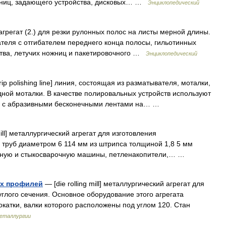
жниц, задающего устройства, дисковых… …
Энциклопедический
] агрегат (2.) для резки рулонных полос на листы мерной длины.
ателя с отгибателем переднего конца полосы, гильотинных
ства, летучих ножниц и пакетировочного …
Энциклопедический
rip polishing line] линия, состоящая из разматывателя, моталки,
дной моталки. В качестве полировальных устройств используют
а с абразивными бесконечными лентами на… …
ill] металлургический агрегат для изготовления
труб диаметром 6 114 мм из штрипса толщиной 1,8 5 мм
льную и стыкосварочную машины, петленакопители,… …
их профилей
— [die rolling mill] металлургический агрегат для
глого сечения. Основное оборудование этого агрегата
катки, валки которого расположены под углом 120. Стан
металлургии