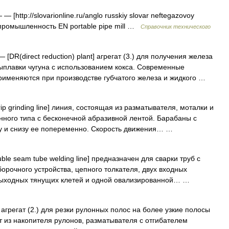
— [http://slovarionline.ru/anglo russkiy slovar neftegazovoy
 промышленность EN portable pipe mill …
Справочник технического
 [DR(direct reduction) plant] агрегат (3.) для получения железа
ыплавки чугуна с использованием кокса. Современные
рименяются при производстве губчатого железа и жидкого …
ip grinding line] линия, состоящая из разматывателя, моталки и
нного типа с бесконечной абразивной лентой. Барабаны с
ху и снизу ее попеременно. Скорость движения… …
ble seam tube welding line] предназначен для сварки труб с
орочного устройства, цепного толкателя, двух входных
 выходных тянущих клетей и одной овализированной… …
ne] агрегат (2.) для резки рулонных полос на более узкие полосы
т из накопителя рулонов, разматывателя с отгибателем