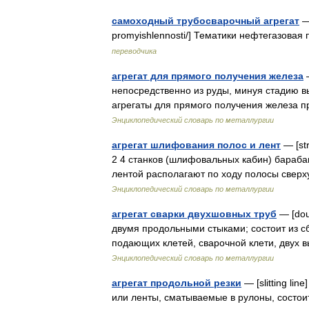
самоходный трубосварочный агрегат
— 
promyishlennosti/] Тематики нефтегазовая
переводчика
агрегат для прямого получения железа
—
непосредственно из руды, минуя стадию в
агрегаты для прямого получения железа п
Энциклопедический словарь по металлургии
агрегат шлифования полос и лент
— [str
2 4 станков (шлифовальных кабин) бараба
лентой располагают по ходу полосы свер
Энциклопедический словарь по металлургии
агрегат сварки двухшовных труб
— [dou
двумя продольными стыками; состоит из сб
подающих клетей, сварочной клети, двух
Энциклопедический словарь по металлургии
агрегат продольной резки
— [slitting li
или ленты, сматываемые в рулоны, состои