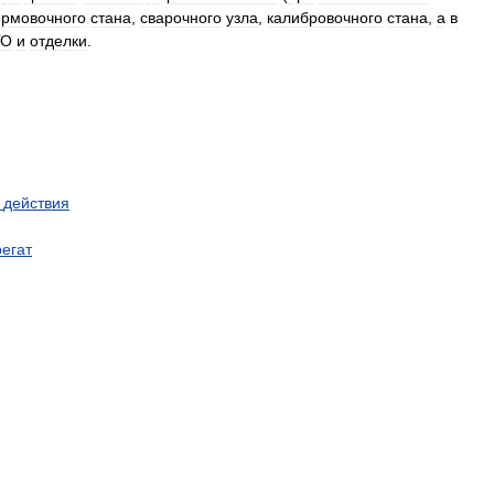
рмовочного
стана
,
сварочного
узла
,
калибровочного
стана
,
а
в
ТО
и
отделки
.
действия
регат