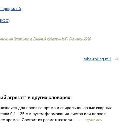
х
профилей
АКОС
)
нтермет
Инжиниринг
.
Главный
редактор
Н
.
П
.
Лякишев
.
2000
.
tube-rolling mill
й агрегат" в других словарях:
назначен для произ ва прямо и спиральношовных сварных
енки 0,1—25 мм путем формования листов или полос в
й ее кромок. Состоит из разматывателя… …
Справочник