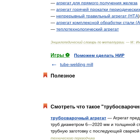
—
агрегат
для
прямого
получения
железа
—
агрегат
горячей
прокатки
периодически
—
непрерывный
травильный
агрегат
(
НТА
)
—
агрегат
комплексной
обработки
стали
(
—
теплотехнологический
агрегат
Энциклопедический
словарь
по
металлургии
. —
М
.
:
И
Игры ⚽
Поможем сделать НИР
tube-welding mill
Полезное
Смотреть что такое "трубосварочны
трубосварочный агрегат
— Агрегат пред
труб диаметром 6—2020 мм и толщиной ст
трубную заготовку с последующей сварко
технического переводчика