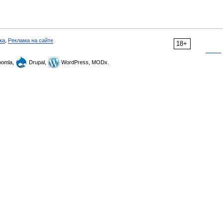
ка
,
Реклама на сайте
18+
omla,
Drupal,
WordPress, MODx.