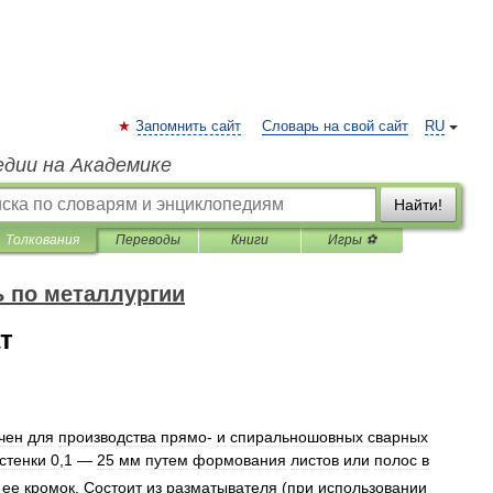
Запомнить сайт
Словарь на свой сайт
RU
едии на Академике
Найти!
Толкования
Переводы
Книги
Игры ⚽
 по металлургии
т
чен
для
производства
прямо
-
и
спиральношовных
сварных
стенки
0
,
1
—
25
мм
путем
формования
листов
или
полос
в
ее
кромок
.
Состоит
из
разматывателя
(
при
использовании