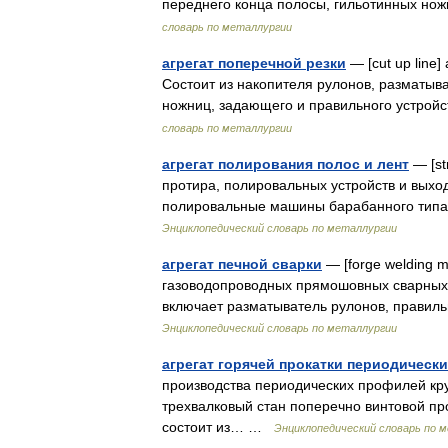
переднего конца полосы, гильотинных но
словарь по металлургии
агрегат поперечной резки
— [cut up line
Состоит из накопителя рулонов, разматыв
ножниц, задающего и правильного устрой
словарь по металлургии
агрегат полирования полос и лент
— [st
протира, полировальных устройств и выхо
полировальные машины барабанного тип
Энциклопедический словарь по металлургии
агрегат печной сварки
— [forge welding m
газоводопроводных прямошовных сварных 
включает разматыватель рулонов, прави
Энциклопедический словарь по металлургии
агрегат горячей прокатки периодическ
производства периодических профилей кру
трехвалковый стан поперечно винтовой про
состоит из… …
Энциклопедический словарь по 