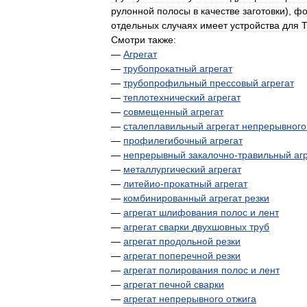
рулонной
полосы
в
качестве
заготовки
),
фо
отдельных
случаях
имеет
устройства
для
Смотри
также:
—
Агрегат
—
трубопрокатный
агрегат
—
трубопрофильный
прессовый
агрегат
—
теплотехнический
агрегат
—
совмещенный
агрегат
—
сталеплавильный
агрегат
непрерывного
—
профилегибочный
агрегат
—
непрерывный
закалочно
-
травильный
аг
—
металлургический
агрегат
—
литейио
-
прокатный
агрегат
—
комбинированный
агрегат
резки
—
агрегат
шлифования
полос
и
лент
—
агрегат
сварки
двухшовных
труб
—
агрегат
продольной
резки
—
агрегат
поперечной
резки
—
агрегат
полирования
полос
и
лент
—
агрегат
печной
сварки
—
агрегат
непрерывного
отжига