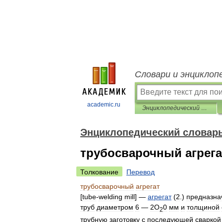
Словари и энциклоп
academic.ru
Энциклопедический словарь по металлургии
Энциклопедический словарь
трубосварочный агрега
Толкование
Перевод
трубосварочный
агрегат
[
tube
-
welding
mill
] —
агрегат
(
2
.)
предназна
труб
диаметром
6
—
2O
0
мм
и
толщиной
2
трубную
заготовку
с
последующей
сваркой