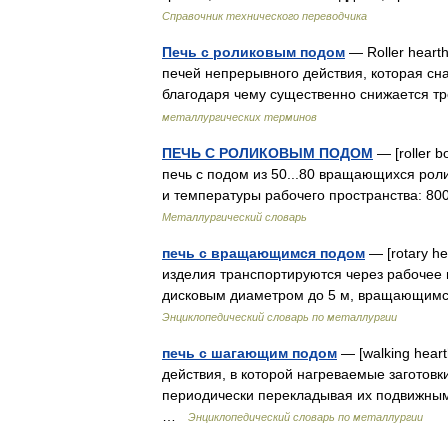
Справочник технического переводчика
Печь с роликовым подом
— Roller heart
печей непрерывного действия, которая с
благодаря чему существенно снижается 
металлургических терминов
ПЕЧЬ С РОЛИКОВЫМ ПОДОМ
— [roller 
печь с подом из 50...80 вращающихся роли
и температуры рабочего пространства: 80
Металлургический словарь
печь с вращающимся подом
— [rotary he
изделия транспортируются через рабочее
дисковым диаметром до 5 м, вращающим
Энциклопедический словарь по металлургии
печь с шагающим подом
— [walking hear
действия, в которой нагреваемые заготовк
периодически перекладывая их подвижны
…
Энциклопедический словарь по металлургии