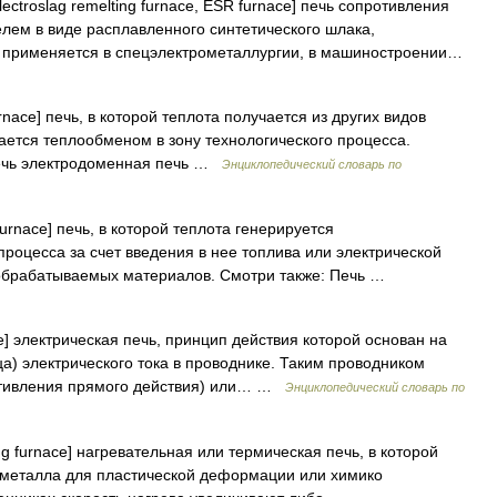
ectroslag remelting furnace, ESR furnace] печь сопротивления
елем в виде расплавленного синтетического шлака,
применяется в спецэлектрометаллургии, в машиностроении…
nace] печь, в которой теплота получается из других видов
ается теплообменом в зону технологического процесса.
печь электродоменная печь …
Энциклопедический словарь по
furnace] печь, в которой теплота генерируется
процесса за счет введения в нее топлива или электрической
и обрабатываемых материалов. Смотри также: Печь …
e] электрическая печь, принцип действия которой основан на
а) электрического тока в проводнике. Таким проводником
ротивления прямого действия) или… …
Энциклопедический словарь по
ng furnace] нагревательная или термическая печь, в которой
а металла для пластической деформации или химико