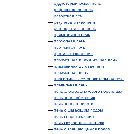
—
руднотермическая
печь
—
рефлекторная
печь
—
ретортная
печь
—
рекуперативная
печь
—
регенеративная
печь
—
прямоточная
печь
—
проходная
печь
—
протяжная
печь
—
противоточная
печь
—
плазменная
индукционная
печь
—
плазменная
дуговая
печь
—
плазменная
печь
—
плавильно
-
восстановительная
печь
—
плавильная
печь
—
печь
электрошлакового
переплава
—
печь
-
теплообменник
—
печь
-
теплогенератор
—
печь
с
шагающим
подом
—
печь
сопротивления
—
печь
скоростного
нагрева
—
печь
с
вращающимся
подом