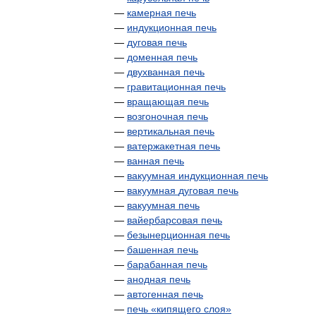
—
камерная
печь
—
индукционная
печь
—
дуговая
печь
—
доменная
печь
—
двухванная
печь
—
гравитационная
печь
—
вращающая
печь
—
возгоночная
печь
—
вертикальная
печь
—
ватержакетная
печь
—
ванная
печь
—
вакуумная
индукционная
печь
—
вакуумная
дуговая
печь
—
вакуумная
печь
—
вайербарсовая
печь
—
безынерционная
печь
—
башенная
печь
—
барабанная
печь
—
анодная
печь
—
автогенная
печь
—
печь
«
кипящего
слоя
»