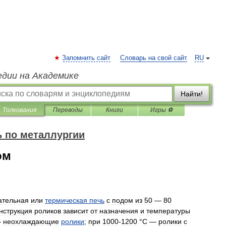
Запомнить сайт
Словарь на свой сайт
RU
едии на Академике
Найти!
Толкования
Переводы
Книги
Игры ⚽
 по металлургии
ом
ательная
или
термическая
печь
с
подом
из
50
—
80
нструкция
роликов
зависит
от
назначения
и
температуры
—
неохлаждающие
ролики
;
при
1000
-
1200
°
С
—
ролики
с