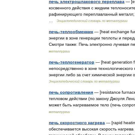
печь электрошлакового переплава
— [el
косвенного действия с жидким теплоносит
рафинирующего переплавланный металл; 
…
Энциклопедический словарь по металлургии
печь-теплообменник
— [heat exchange fur
энергии в зоне генерации теплоты и перед
Смотри также: Печь электронно лучевая 
металлургии
печь-теплогенератор
— [heat generation 
непосредственно в зоне технологического 
энергии либо за счет химической энерги
Энциклопедический словарь по металлургии
печь сопротивления
— [resistance furnac
тепловом действии (по закону Джоуля Ленц
может быть нагреваемое тело (печь соп
металлургии
печь скоростного нагрева
— [rapid heati
обеспечивается высокая скорость нагрев