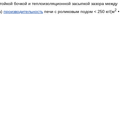
тойкой
бочкой
и
теплоизоляционной
засыпкой
зазора
между
2
а
)
производительность
печи
с
роликовым
подом
<
250
кг
/(
м
•