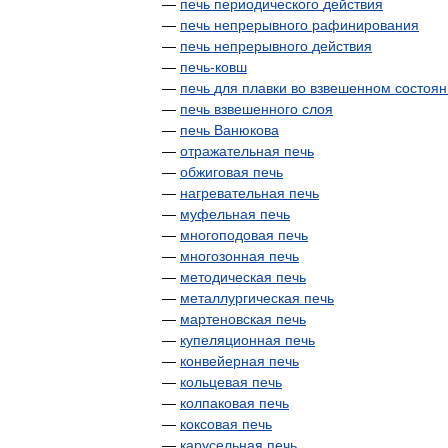
—
печь
периодического
действия
—
печь
непрерывного
рафинирования
—
печь
непрерывного
действия
—
печь
-
ковш
—
печь
для
плавки
во
взвешенном
состоян
—
печь
взвешенного
слоя
—
печь
Ванюкова
—
отражательная
печь
—
обжиговая
печь
—
нагревательная
печь
—
муфельная
печь
—
многоподовая
печь
—
многозонная
печь
—
методическая
печь
—
металлургическая
печь
—
мартеновская
печь
—
купеляционная
печь
—
конвейерная
печь
—
кольцевая
печь
—
колпаковая
печь
—
коксовая
печь
—
карусельная
печь