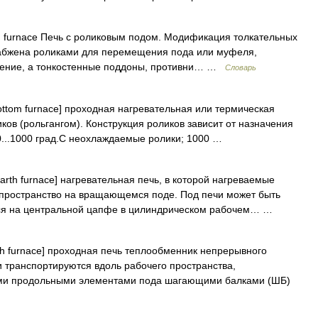
h furnace Печь с роликовым подом. Модификация толкательных
набжена роликами для перемещения пода или муфеля,
трение, а тонкостенные поддоны, противни… …
Словарь
bottom furnace] проходная нагревательная или термическая
ков (рольгангом). Конструкция роликов зависит от назначения
0...1000 град.C неохлаждаемые ролики; 1000 …
arth furnace] нагревательная печь, в которой нагреваемые
 пространство на вращающемся поде. Под печи может быть
ся на центральной цапфе в цилиндрическом рабочем… …
th furnace] проходная печь теплообменник непрерывного
и транспортируются вдоль рабочего пространства,
ми продольными элементами пода шагающими балками (ШБ)