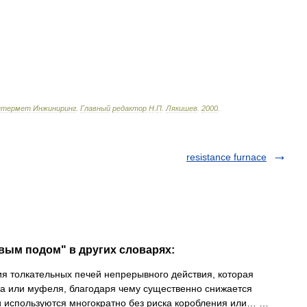
нтермет
Инжиниринг
.
Главный
редактор
Н
.
П
.
Лякишев
.
2000
.
resistance furnace
овым подом" в других словарях:
 толкательных печей непрерывного действия, которая
 или муфеля, благодаря чему существенно снижается
ни используются многократно без риска коробления или… …