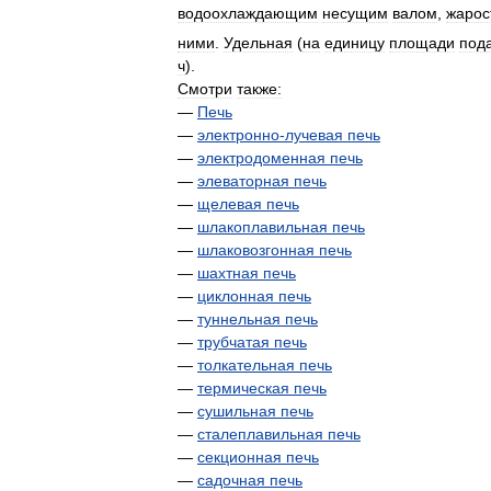
водоохлаждающим
несущим
валом
,
жарос
ними
.
Удельная
(
на
единицу
площади
под
ч
).
Смотри
также:
—
Печь
—
электронно
-
лучевая
печь
—
электродоменная
печь
—
элеваторная
печь
—
щелевая
печь
—
шлакоплавильная
печь
—
шлаковозгонная
печь
—
шахтная
печь
—
циклонная
печь
—
туннельная
печь
—
трубчатая
печь
—
толкательная
печь
—
термическая
печь
—
сушильная
печь
—
сталеплавильная
печь
—
секционная
печь
—
садочная
печь