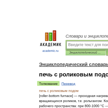
Словари и энциклоп
academic.ru
Энциклопедический словарь по металлургии
Энциклопедический словарь
печь с роликовым под
Толкование
Перевод
печь
с
роликовым
подом
[
roller
-
bottom
furnace
] —
проходная
нагрев
вращающихся
роликов
,
т
.
е
.
рольгангом
.
Ко
рабочего
пространства:
при
800
-
1000
°
С