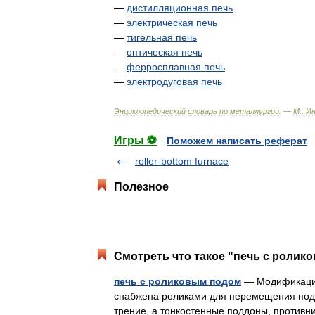
—
дистилляционная
печь
—
электрическая
печь
—
тигельная
печь
—
оптическая
печь
—
ферросплавная
печь
—
электродуговая
печь
Энциклопедический
словарь
по
металлургии
. —
М
.
:
И
Игры ⚽
Поможем написать реферат
roller-bottom furnace
Полезное
Смотреть что такое "печь с ролик
печь с роликовым подом
— Модификация
снабжена роликами для перемещения пода
трение, а тонкостенные поддоны, против