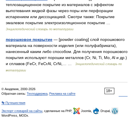
теплозащищенное покрытие из материалов с эффектом
выпотевания жидкой фазы через поры или перфорации
испарением или диссоциацией. Смотри также: Покрытие
эмалевое покрытие электроизоляционное покрытие …
Энциклопедический словарь по металлургии
порошковое покрытие
— [powder coating] слой порошкового
материала на поверхности изделия (или полуфабриката),
нанесенный каким либо способом. Для получения порошкового
покрытия используют порошки металлов (Cr, Ni, Ti, Mo, Al и др.)
и сплавов (FeCr, FeCrAl, CrNi,… …
Энциклопедический словарь по
металлургии
© Академик, 2000-2026
18+
Обратная связь:
Техподдержка
,
Реклама на сайте
👣 Путешествия
Экспорт словарей на сайты
, сделанные на PHP,
Joomla,
Drupal,
WordPress, MODx.