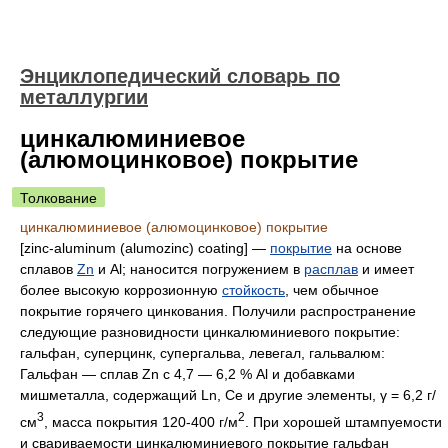
Энциклопедический словарь по
металлургии
цинкалюминиевое
(алюмоцинковое) покрытие
Толкование
цинкалюминиевое (алюмоцинковое) покрытие
[zinc-aluminum (alumozinc) coating] —
покрытие
на основе
сплавов
Zn
и Al; наносится погружением в
расплав
и имеет
более высокую коррозионную
стойкость
, чем обычное
покрытие горячего цинкования. Получили распространение
следующие разновидности цинкалюминиевого покрытие:
гальфан, суперцинк, супергальва, левегал, гальвалюм:
Гальфан — сплав Zn с 4,7 — 6,2 % Al и добавками
мишметалла, содержащий Ln, Се и другие элементы, γ = 6,2 г/
3
2
см
, масса покрытия 120-400 г/м
. При хорошей штампуемости
и свариваемости цинкалюминиевого покрытие гальфан