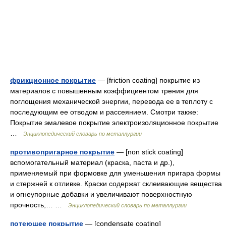
фрикционное покрытие
— [friction coating] покрытие из
материалов с повышенным коэффициентом трения для
поглощения механической энергии, перевода ее в теплоту с
последующим ее отводом и рассеянием. Смотри также:
Покрытие эмалевое покрытие электроизоляционное покрытие
…
Энциклопедический словарь по металлургии
противопригарное покрытие
— [non stick coating]
вспомогательный материал (краска, паста и др.),
применяемый при формовке для уменьшения пригара формы
и стержней к отливке. Краски содержат склеивающие вещества
и огнеупорные добавки и увеличивают поверхностную
прочность,… …
Энциклопедический словарь по металлургии
потеющее покрытие
— [condensate coating]