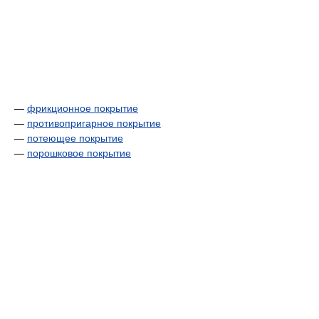
—
фрикционное покрытие
—
противопригарное покрытие
—
потеющее покрытие
—
порошковое покрытие