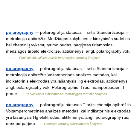
polarography
— poliarografija statusas T sritis Standartizacija ir
metrologija apibrėžtis Medžiagos kokybinės ir kiekybinės sudėties
bei cheminių vyksmų tyrimo būdas, pagrįstas tiriamosios
medžiagos tirpalo elektrolize. atitikmenys: angl. polarography vok.
… …
Penkiakalbis aiškinamasis metrologijos terminų žodynas
polarography
— poliarografija statusas T sritis Standartizacija ir
metrologija apibrėžtis Voltamperinės analizės metodas, kai
indikatorinis elektrodas yra lašantysis Hg elektrodas. atitikmenys:
angl. polarography vok. Polarographie, f rus. полярография, f
pranc …
Penkiakalbis aiškinamasis metrologijos terminų žodynas
polarography
— poliarografija statusas T sritis chemija apibrėžtis
Voltamperometrinės analizės metodas, kai indikatorinis elektrodas
yra lašantysis Hg elektrodas. atitikmenys: angl. polarography rus.
полярография …
Chemijos terminų aiškinamasis žodynas