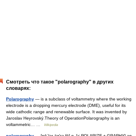
Смотреть что такое "polarography" в других
словарях:
Polarography
— is a subclass of voltammetry where the working
electrode is a dropping mercury electrode (DME), useful for its
wide cathodic range and renewable surface. It was invented by
Jaroslav Heyrovský.Theory of OperationPolarography is an
voltammetric… …
Wikipedia
polarography
— [pō΄lər äg′rə fē] n. [< POLARIZE + GRAPHY] an