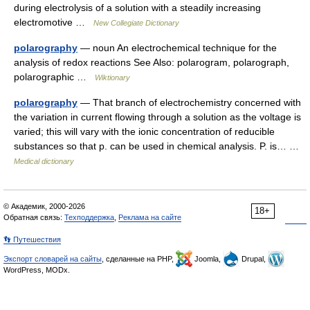
during electrolysis of a solution with a steadily increasing
electromotive …
New Collegiate Dictionary
polarography
— noun An electrochemical technique for the
analysis of redox reactions See Also: polarogram, polarograph,
polarographic …
Wiktionary
polarography
— That branch of electrochemistry concerned with
the variation in current flowing through a solution as the voltage is
varied; this will vary with the ionic concentration of reducible
substances so that p. can be used in chemical analysis. P. is… …
Medical dictionary
© Академик, 2000-2026
18+
Обратная связь:
Техподдержка
,
Реклама на сайте
👣 Путешествия
Экспорт словарей на сайты
, сделанные на PHP,
Joomla,
Drupal,
WordPress, MODx.