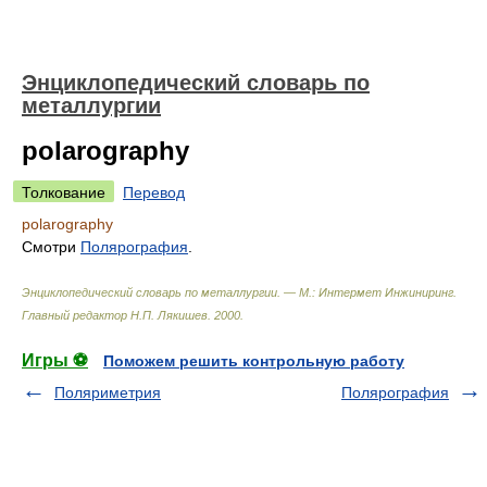
Энциклопедический словарь по
металлургии
polarography
Толкование
Перевод
polarography
Смотри
Полярография
.
Энциклопедический словарь по металлургии. — М.: Интермет Инжиниринг
.
Главный редактор Н.П. Лякишев
.
2000
.
Игры ⚽
Поможем решить контрольную работу
Поляриметрия
Полярография