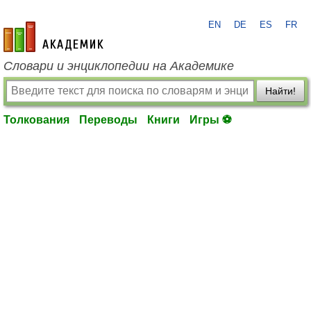
EN
DE
ES
FR
academic.ru
Словари и энциклопедии на Академике
Найти!
Толкования
Переводы
Книги
Игры ⚽