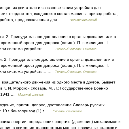
ящая из двигателя и связанных с ним устройств для
ьких твердых тел, входящих в состав машины. привод робота;
ва робота, предназначенная для… …
Политехнический
ти. 2. Принудительное доставление в органы дознания или в
 временный арест для допроса (офиц.). П. в милицию. II.
о или система устройств… …
Толковый словарь Ожегова
и. 2. Принудительное доставление в органы дознания или в
 временный арест для допроса (офиц.). П. в милицию. II.
о или система устройств… …
Толковый словарь Ожегова
вращательного движения из одного места в другое. Бывает
 К. И. Морской словарь. М. Л.: Государственное Военно
, 1941 …
Морской словарь
дение, пригон, допрос, доставление Словарь русских
: 19 • бензопривод (1) • …
Словарь синонимов
очника энергии, передающих энергию (движение) механизмов и
дения в движение транспортных машин, различных станков и