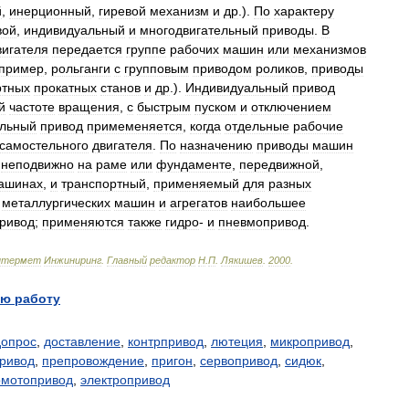
й
,
инерционный
,
гиревой
механизм
и
др
.).
По
характеру
вой
,
индивидуальный
и
многодвигательный
приводы
.
В
вигателя
передается
группе
рабочих
машин
или
механизмов
пример
,
рольганги
с
групповым
приводом
роликов
,
приводы
ртных
прокатных
станов
и
др
.).
Индивидуальный
привод
й
частоте
вращения
,
с
быстрым
пуском
и
отключением
ельный
привод
примеменяется
,
когда
отдельные
рабочие
самостельного
двигателя
.
По
назначению
приводы
машин
неподвижно
на
раме
или
фундаменте
,
передвижной
,
ашинах
,
и
транспортный
,
применяемый
для
разных
металлургических
машин
и
агрегатов
наибольшее
ривод
;
применяются
также
гидро
-
и
пневмопривод
.
нтермет
Инжиниринг
.
Главный
редактор
Н
.
П
.
Лякишев
.
2000
.
ю работу
допрос
,
доставление
,
контрпривод
,
лютеция
,
микропривод
,
ривод
,
препровождение
,
пригон
,
сервопривод
,
сидюк
,
омотопривод
,
электропривод