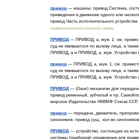
привод
— машины; привод Система, состо
приведения в движение одного или нескол
привод Часть исполнительного устройст
терминологический толковый словарь
ПРИВОД
— ПРИВОД, а, муж. 1. см. привес
суд не явившегося по вызову лица, а также
ПРИВОД, а и ПРИВОД, а, муж. Устройств
привод
— ПРИВОД, а, муж. 1. см. привест
суд не явившегося по вызову лица, а также
ПРИВОД, а и ПРИВОД, а, муж. Устройств
ПРИВОД
— (Gear) механизм для передачи 
привод ременный, зубчатый и пр. Самойлов
морское Издательство НКВМФ Союза ССР
привод
— передача, движитель; препровож
синонимов. привод сущ., кол во синонимов
ПРИВОД
— устройство, состоящее из ист
системы (приборов) управления для приве