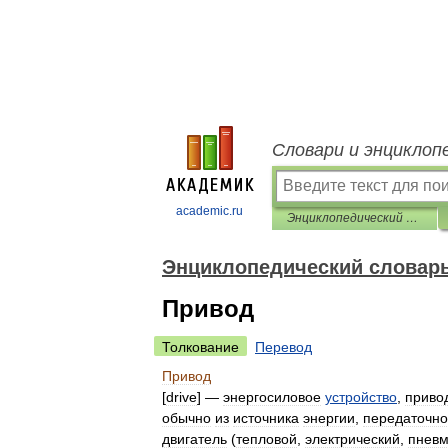
Словари и энциклоп
academic.ru
Энциклопедический словарь по металлургии
Энциклопедический словарь
Привод
Толкование
Перевод
Привод
[
drive
] —
энергосиловое
устройство
,
приво
обычно
из
источника
энергии
,
передаточно
двигатель
(
тепловой
,
электрический
,
пневм