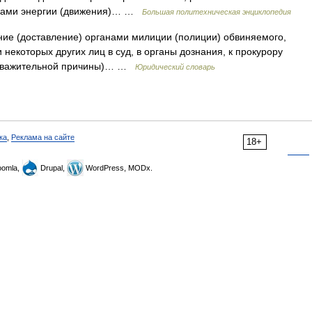
иками энергии (движения)… …
Большая политехническая энциклопедия
е (доставление) органами милиции (полиции) обвиняемого,
 некоторых других лиц в суд, в органы дознания, к прокурору
з уважительной причины)… …
Юридический словарь
ка
,
Реклама на сайте
18+
omla,
Drupal,
WordPress, MODx.