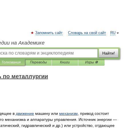
Запомнить сайт
Словарь на свой сайт
RU
едии на Академике
Найти!
Толкования
Переводы
Книги
Игры ⚽
 по металлургии
дящее
в
движение
машину
или
механизм
,
привод
состоит
го
механизма
и
аппаратуры
управления
.
Источник
энергии
—
атический
,
гидравлический
и
др
.)
или
устройство
,
отдающее