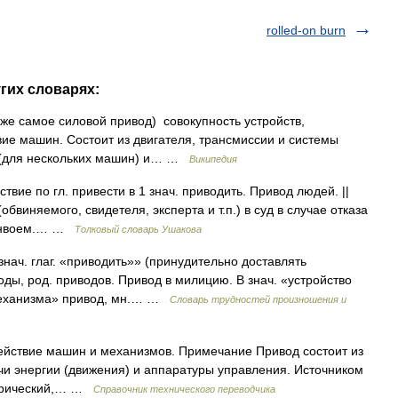
rolled-on burn
гих словарях:
же самое силовой привод) совокупность устройств,
ие машин. Состоит из двигателя, трансмиссии и системы
й (для нескольких машин) и… …
Википедия
вие по гл. привести в 1 знач. приводить. Привод людей. ||
бвиняемого, свидетеля, эксперта и т.п.) в суд в случае отказа
 конвоем.… …
Толковый словарь Ушакова
знач. глаг. «приводить»» (принудительно доставлять
оды, род. приводов. Привод в милицию. В знач. «устройство
 механизма» привод, мн.… …
Словарь трудностей произношения и
ействие машин и механизмов. Примечание Привод состоит из
чи энергии (движения) и аппаратуры управления. Источником
ектрический,… …
Справочник технического переводчика