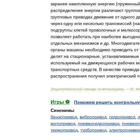
заранее
накопленную
энергию
(
пружинны
распределения
энергии
различают
группо
групповых
приводах
движение
от
одного
д
через
одну
или
несколько
трансмиссий
(
на
подгруппы
клетей
проволочных
и
мелкосо
позволяет
работать
при
наиболее
выгодно
отдельных
механизмов
и
др
.
Многодвигат
органы
машины
необходимо
приводить
от
делят
на
стационарные
,
устанавливаемые
используемый
на
движующихся
рабочих
м
транспортных
средств
.
В
качестве
привода
распространения
получил
электрический
п
Энциклопедический
словарь
по
металлургии
. —
М
.
:
И
Игры ⚽
Поможем решить контрольну
Синонимы
:
бензопривод
,
вибропривод
,
гидропривод
,
мотопривод
,
пневмогидропривод
,
пневмоп
термопривод
,
турбопривод
,
электропневм