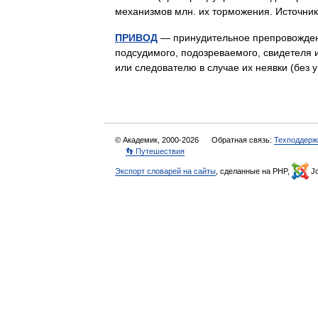
механизмов млн. их торможения. Источн
ПРИВОД
— принудительное препровождени
подсудимого, подозреваемого, свидетеля и
или следователю в случае их неявки (бе
© Академик, 2000-2026
Обратная связь:
Техподдерж
👣 Путешествия
Экспорт словарей на сайты
, сделанные на PHP,
Jo