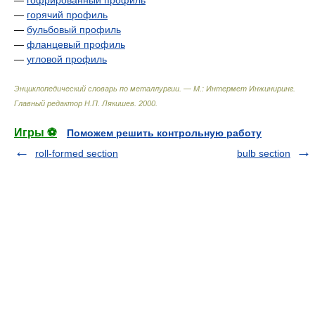
—
гофрированный профиль
—
горячий профиль
—
бульбовый профиль
—
фланцевый профиль
—
угловой профиль
Энциклопедический словарь по металлургии. — М.: Интермет Инжиниринг
.
Главный редактор Н.П. Лякишев
.
2000
.
Игры ⚽
Поможем решить контрольную работу
roll-formed section
bulb section