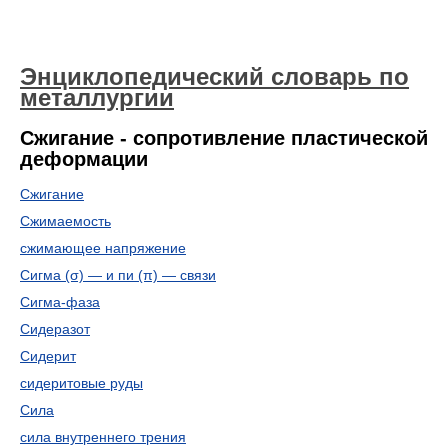
Энциклопедический словарь по
металлургии
Сжигание - сопротивление пластической
деформации
Сжигание
Сжимаемость
сжимающее напряжение
Сигма (σ) — и пи (π) — связи
Сигма-фаза
Сидеразот
Сидерит
сидеритовые руды
Сила
сила внутреннего трения