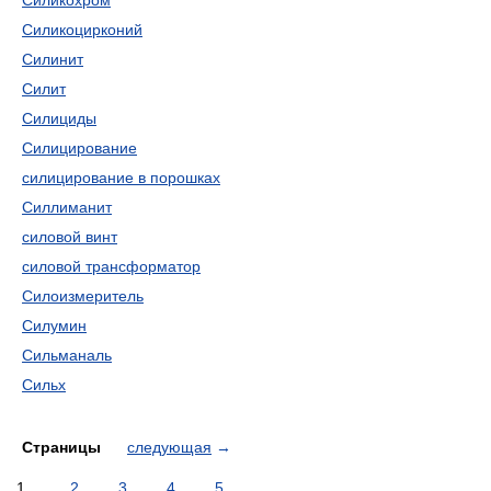
Силикохром
Силикоцирконий
Силинит
Силит
Силициды
Силицирование
силицирование в порошках
Силлиманит
силовой винт
силовой трансформатор
Силоизмеритель
Силумин
Сильманаль
Сильх
Страницы
следующая
→
1
2
3
4
5