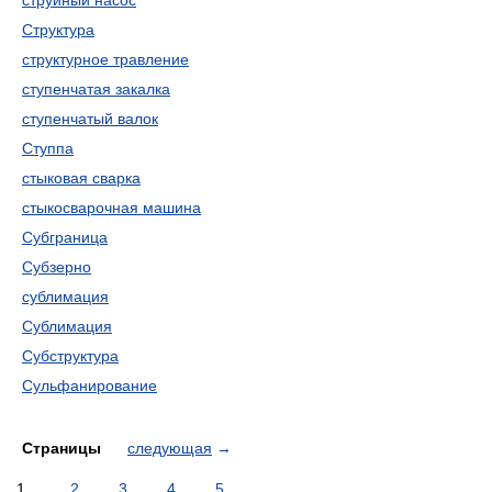
струйный насос
Структура
структурное травление
ступенчатая закалка
ступенчатый валок
Ступпа
стыковая сварка
стыкосварочная машина
Субграница
Субзерно
сублимация
Сублимация
Субструктура
Сульфанирование
Страницы
следующая
→
1
2
3
4
5