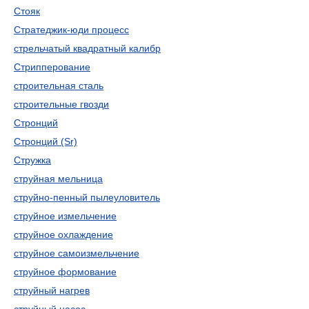
Стояк
Стратеджик-юди процесс
стрельчатый квадратный калибр
Стрипперование
строительная сталь
строительные гвозди
Стронций
Стронций (Sr)
Стружка
струйная мельница
струйно-пенный пылеуловитель
струйное измельчение
струйное охлаждение
струйное самоизмельчение
струйное формование
струйный нагрев