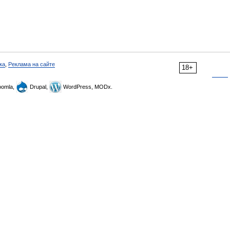
ка
,
Реклама на сайте
18+
omla,
Drupal,
WordPress, MODx.