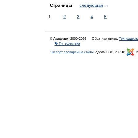
Страницы
следующая
→
1
2
3
4
5
© Академик, 2000-2026
Обратная связь:
Техподдерж
👣 Путешествия
Экспорт словарей на сайты
, сделанные на PHP,
Jo