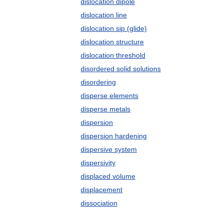
dislocation dipole
dislocation line
dislocation sip (glide)
dislocation structure
dislocation threshold
disordered solid solutions
disordering
disperse elements
disperse metals
dispersion
dispersion hardening
dispersive system
dispersivity
displaced volume
displacement
dissociation