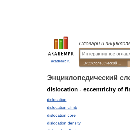
Словари и энциклоп
academic.ru
Энциклопедический словарь по металлургии
Энциклопедический сл
dislocation - eccentricity of f
dislocation
dislocation climb
dislocation core
dislocation density