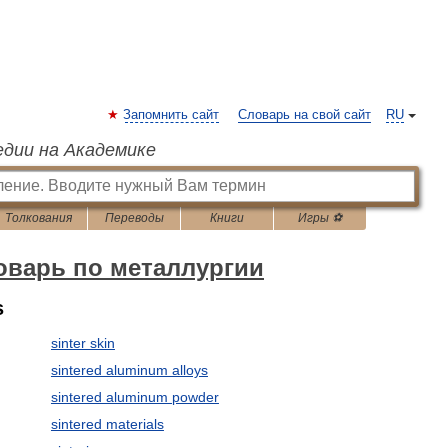
Запомнить сайт
Словарь на свой сайт
RU
едии на Академике
Толкования
Переводы
Книги
Игры ⚽
оварь по металлургии
s
sinter skin
sintered aluminum alloys
sintered aluminum powder
sintered materials