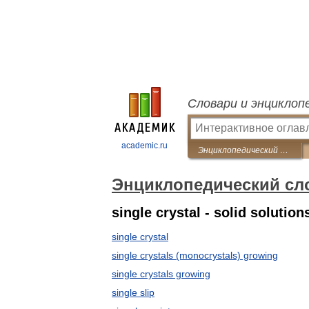
Словари и энциклоп
academic.ru
Энциклопедический словарь по металлургии
Энциклопедический сл
single crystal - solid solution
single crystal
single crystals (monocrystals) growing
single crystals growing
single slip