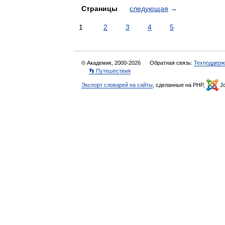
Страницы
следующая
→
1
2
3
4
5
© Академик, 2000-2026
Обратная связь:
Техподдерж
👣 Путешествия
Экспорт словарей на сайты
, сделанные на PHP,
Jo