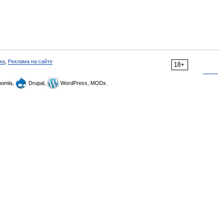
ка
,
Реклама на сайте
18+
omla,
Drupal,
WordPress, MODx.