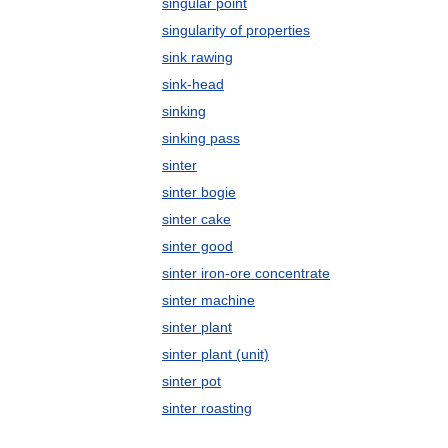
singular point
singularity of properties
sink rawing
sink-head
sinking
sinking pass
sinter
sinter bogie
sinter cake
sinter good
sinter iron-ore concentrate
sinter machine
sinter plant
sinter plant (unit)
sinter pot
sinter roasting