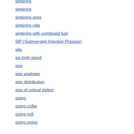
sintering
sintering
sintering area
sintering rate
sintering with combined fuel
SIP (Submerged Injection Process)
site
six-high stand
size
size analyser
size distribution
size of critical defect
sizing
sizing collar
sizing mill
sizing press