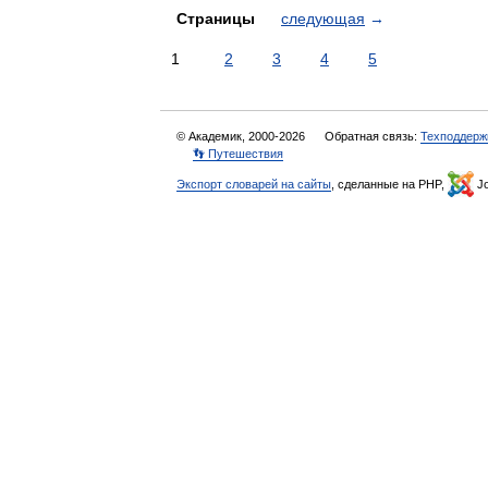
Страницы
следующая
→
1
2
3
4
5
© Академик, 2000-2026
Обратная связь:
Техподдерж
👣 Путешествия
Экспорт словарей на сайты
, сделанные на PHP,
Jo