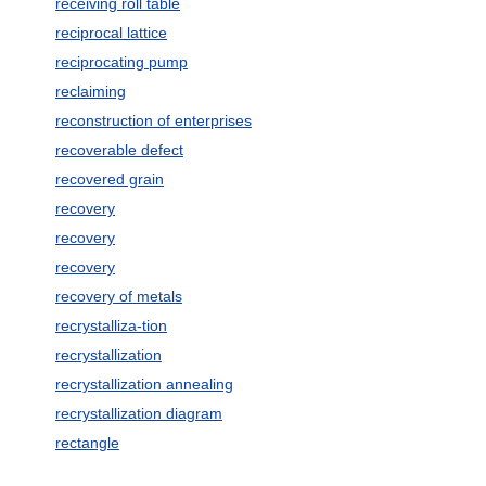
receiving roll table
reciprocal lattice
reciprocating pump
reclaiming
reconstruction of enterprises
recoverable defect
recovered grain
recovery
recovery
recovery
recovery of metals
recrystalliza-tion
recrystallization
recrystallization annealing
recrystallization diagram
rectangle