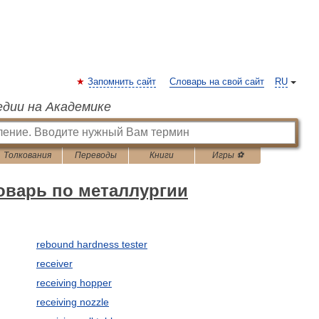
Запомнить сайт
Словарь на свой сайт
RU
едии на Академике
Толкования
Переводы
Книги
Игры ⚽
оварь по металлургии
rebound hardness tester
receiver
receiving hopper
receiving nozzle