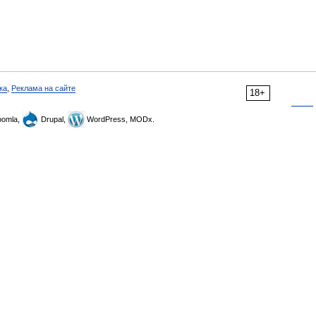
ка
,
Реклама на сайте
18+
omla,
Drupal,
WordPress, MODx.