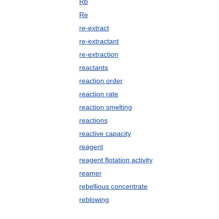
Rb
Re
re-extract
re-extractant
re-extraction
reactants
reaction order
reaction rate
reaction smelting
reactions
reactive capacity
reagent
reagent flotation activity
reamer
rebellious concentrate
reblowing