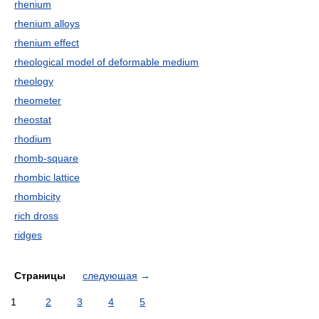
rhenium
rhenium alloys
rhenium effect
rheological model of deformable medium
rheology
rheometer
rheostat
rhodium
rhomb-square
rhombic lattice
rhombicity
rich dross
ridges
Страницы
следующая
→
1
2
3
4
5