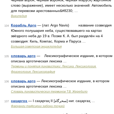
чёрный ворон, чёрный воронок, чёрная Маруся) жаргонное
слово (выражение), имеет несколько значений: Автомобиль
для перевозки арестованных&#8230; …
Википедия
Корабль Арго
— (лат. Argo Navis) название созвездия
104
Южного полушария неба, существовавшего на картах
звёздного неба до 19 в. Позже К. А. был разделён на 4
созвездия: Киль, Компас, Корма и Паруса …
Большая советская энциклопедия
словарь арго
— Лексикографическое издание, в котором
105
описана арготическая лексика …
Термины и понятия лингвистики: Лексика. Лексикология.
Фразеология. Лексикография
словарь арго
— Лексикографическое издание, в котором
106
описана арготическая лексика …
Словарь лингвистических терминов Т.В. Жеребило
саҳаргоҳ
— I саҳаргаҳ II [سحرگاه] ниг. саҳаргаҳ …
107
Фарҳанги тафсирии забони тоҷикӣ