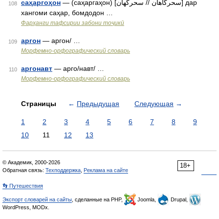
саҳаргоҳон
— (саҳаргаҳон) [سحرگاهان // سحرگهان] дар
108
хангоми саҳар, бомдодон …
Фарҳанги тафсирии забони тоҷикӣ
аргон
— аргон/ …
109
Морфемно-орфографический словарь
аргонавт
— арго/навт/ …
110
Морфемно-орфографический словарь
Страницы
←
Предыдущая
Следующая
→
1
2
3
4
5
6
7
8
9
10
11
12
13
© Академик, 2000-2026
18+
Обратная связь:
Техподдержка
,
Реклама на сайте
👣 Путешествия
Экспорт словарей на сайты
, сделанные на PHP,
Joomla,
Drupal,
WordPress, MODx.