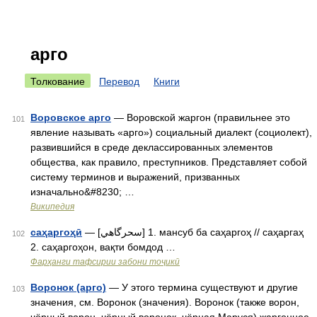
арго
Толкование
Перевод
Книги
Воровское арго
— Воровской жаргон (правильнее это
101
явление называть «арго») социальный диалект (социолект),
развившийся в среде деклассированных элементов
общества, как правило, преступников. Представляет собой
систему терминов и выражений, призванных
изначально&#8230; …
Википедия
саҳаргоҳӣ
— [سحرگاهي] 1. мансуб ба саҳаргоҳ // саҳаргаҳ
102
2. саҳаргоҳон, вақти бомдод …
Фарҳанги тафсирии забони тоҷикӣ
Воронок (арго)
— У этого термина существуют и другие
103
значения, см. Воронок (значения). Воронок (также ворон,