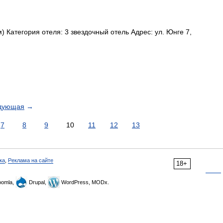
 Категория отеля: 3 звездочный отель Адрес: ул. Юнге 7,
дующая
→
7
8
9
10
11
12
13
ка
,
Реклама на сайте
18+
omla,
Drupal,
WordPress, MODx.