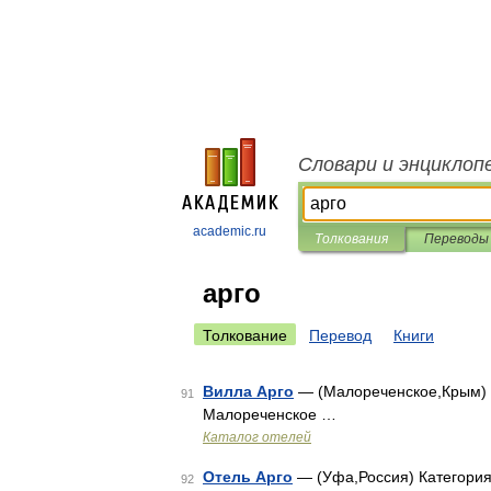
Словари и энциклоп
academic.ru
Толкования
Переводы
арго
Толкование
Перевод
Книги
Вилла Арго
— (Малореченское,Крым) К
91
Малореченское …
Каталог отелей
Отель Арго
— (Уфа,Россия) Категория 
92