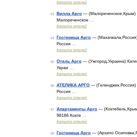
Каталог отелей
Вилла Арго
— (Малореченское,Крым) К
93
Малореченское …
Каталог отелей
Гостиница Арго
— (Махачкала,Россия)
94
Россия …
Каталог отелей
Отель Арго
— (Ужгород,Украина) Катег
95
Украи …
Каталог отелей
АТЕЛИКА АРГО
— (Геленджик,Россия) К
96
Россия …
Каталог отелей
Апартаменты Арго
— (Коктебель,Крым)
97
98186 Кокте …
Каталог отелей
Гостиница Арго
— (Архипо Осиповка,Ро
98