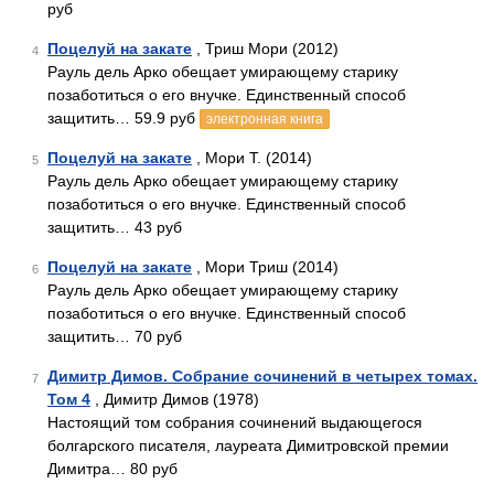
руб
Поцелуй на закате
, Триш Мори (2012)
4
Рауль дель Арко обещает умирающему старику
позаботиться о его внучке. Единственный способ
защитить… 59.9 руб
электронная книга
Поцелуй на закате
, Мори Т. (2014)
5
Рауль дель Арко обещает умирающему старику
позаботиться о его внучке. Единственный способ
защитить… 43 руб
Поцелуй на закате
, Мори Триш (2014)
6
Рауль дель Арко обещает умирающему старику
позаботиться о его внучке. Единственный способ
защитить… 70 руб
Димитр Димов. Собрание сочинений в четырех томах.
7
Том 4
, Димитр Димов (1978)
Настоящий том собрания сочинений выдающегося
болгарского писателя, лауреата Димитровской премии
Димитра… 80 руб