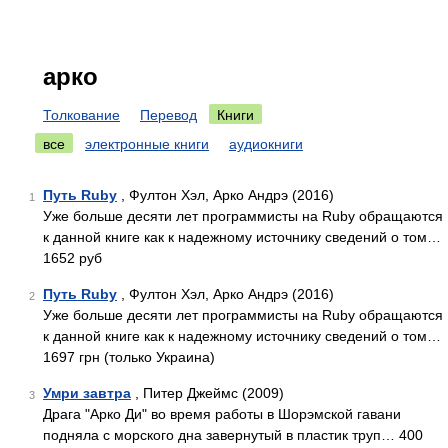
арко
Толкование
Перевод
Книги
все
электронные книги
аудиокниги
Путь Ruby
, Фултон Хэл, Арко Андрэ (2016)
1
Уже больше десяти лет программисты на Ruby обращаются
к данной книге как к надежному источнику сведений о том…
1652 руб
Путь Ruby
, Фултон Хэл, Арко Андрэ (2016)
2
Уже больше десяти лет программисты на Ruby обращаются
к данной книге как к надежному источнику сведений о том…
1697 грн (только Украина)
Умри завтра
, Питер Джеймс (2009)
3
Драга "Арко Ди" во время работы в Шорэмской гавани
подняла с морского дна завернутый в пластик труп… 400