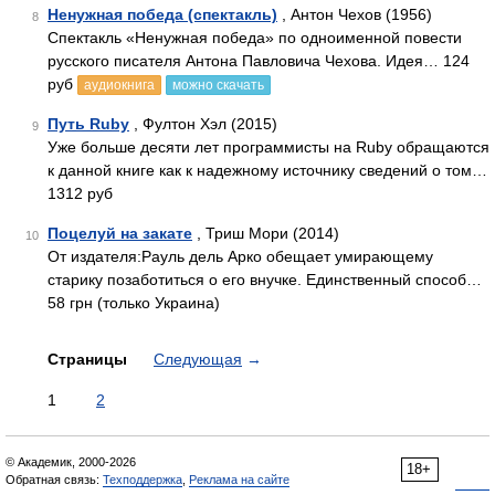
Ненужная победа (спектакль)
, Антон Чехов (1956)
8
Спектакль «Ненужная победа» по одноименной повести
русского писателя Антона Павловича Чехова. Идея… 124
руб
аудиокнига
можно скачать
Путь Ruby
, Фултон Хэл (2015)
9
Уже больше десяти лет программисты на Ruby обращаются
к данной книге как к надежному источнику сведений о том…
1312 руб
Поцелуй на закате
, Триш Мори (2014)
10
От издателя:Рауль дель Арко обещает умирающему
старику позаботиться о его внучке. Единственный способ…
58 грн (только Украина)
Страницы
Следующая
→
1
2
© Академик, 2000-2026
18+
Обратная связь:
Техподдержка
,
Реклама на сайте