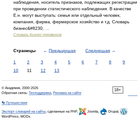
наблюдения, носитель признаков, подлежащих регистрации
при проведении статистического наблюдения. В качестве
Е.н. могут выступать: семья или отдельный человек,
компания, фирма, фермерское хозяйство и т.д. Словарь
бизнес&#8230; …
Словарь бизнес-терминов
Страницы
←
Предыдущая
Следующая
→
1
2
3
4
5
6
7
8
9
10
11
12
13
© Академик, 2000-2026
18+
Обратная связь:
Техподдержка
,
Реклама на сайте
👣 Путешествия
Экспорт словарей на сайты
, сделанные на PHP,
Joomla,
Drupal,
WordPress, MODx.