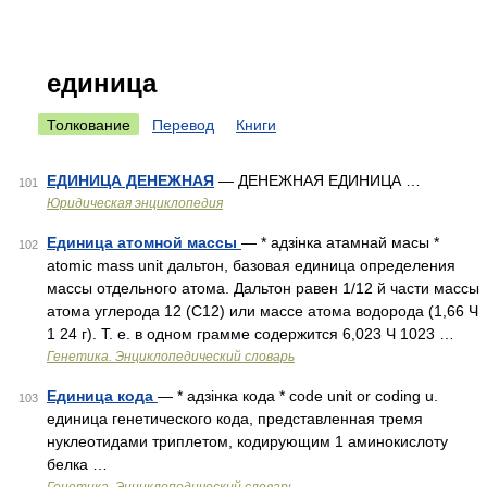
единица
Толкование
Перевод
Книги
ЕДИНИЦА ДЕНЕЖНАЯ
— ДЕНЕЖНАЯ ЕДИНИЦА …
101
Юридическая энциклопедия
Единица атомной массы
— * адзінка атамнай масы *
102
аtomic mass unit дальтон, базовая единица определения
массы отдельного атома. Дальтон равен 1/12 й части массы
атома углерода 12 (С12) или массе атома водорода (1,66 Ч
1 24 г). Т. е. в одном грамме содержится 6,023 Ч 1023 …
Генетика. Энциклопедический словарь
Единица кода
— * адзінка кода * code unit or coding u.
103
единица генетического кода, представленная тремя
нуклеотидами триплетом, кодирующим 1 аминокислоту
белка …