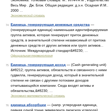
Экономика. Толковый словарь. М.: ИНФРА М , Издательство
Весь Мир . Дж. Блэк. Общая редакция: д.э.н. Осадчая И.М..
2000 …
Экономический словарь
Единица, генерирующая денежные средства
—
74
(генерирующая единица) наименьшая идентифицируемая
группа активов, которая генерирует приток денежных
средств, в значительной степени независимый от притока
денежных средств от других активов или групп активов...
Источник: Международный стандарт&#8230; …
Официальная терминология
Единица, генерирующая доход
— (Cash generating unit)
75
&#8212; группа активов, обязательств и связанного с ними
гудвилла, генерирующая доход, который в значительной
степени не связан с другими потоками доходов
отчитывающейся компании. Сюда входят активы и
обязательства,&#8230; …
Экономико-математический словарь
единица абсорбции
— (напр. углеродная единица,
76
равная одной тонне эквивалента диоксида углерода)