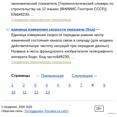
экономический показатель [Терминологический словарь по
строительству на 12 языках (ВНИИИС Госстроя СССР)]
EN&#8230; …
Справочник технического переводчика
единица измерения скорости передачи (бод)
—
80
Единица измерения скорости передачи равная числу
изменений состояния канала связи в секунду (для модема
действительную частоту несущей при передаче данных).
Названа в честь французского изобретателя телеграфного
аппарата Бодо. Бод часто&#8230; …
Справочник технического переводчика
Страницы
←
Предыдущая
Следующая
→
1
2
3
4
5
6
7
8
9
10
11
12
13
© Академик, 2000-2026
18+
Обратная связь:
Техподдержка
,
Реклама на сайте