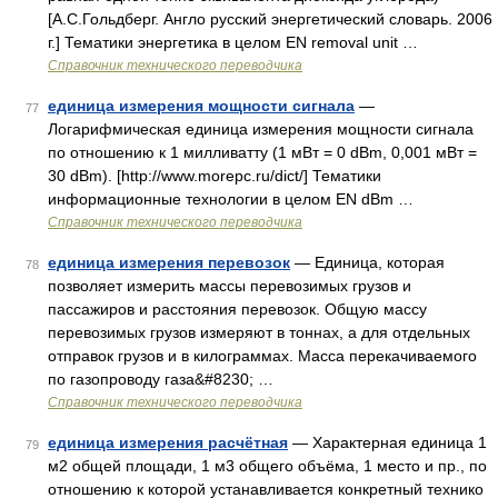
[А.С.Гольдберг. Англо русский энергетический словарь. 2006
г.] Тематики энергетика в целом EN removal unit …
Справочник технического переводчика
единица измерения мощности сигнала
—
77
Логарифмическая единица измерения мощности сигнала
по отношению к 1 милливатту (1 мВт = 0 dBm, 0,001 мВт =
30 dBm). [http://www.morepc.ru/dict/] Тематики
информационные технологии в целом EN dBm …
Справочник технического переводчика
единица измерения перевозок
— Единица, которая
78
позволяет измерить массы перевозимых грузов и
пассажиров и расстояния перевозок. Общую массу
перевозимых грузов измеряют в тоннах, а для отдельных
отправок грузов и в килограммах. Масса перекачиваемого
по газопроводу газа&#8230; …
Справочник технического переводчика
единица измерения расчётная
— Характерная единица 1
79
м2 общей площади, 1 м3 общего объёма, 1 место и пр., по
отношению к которой устанавливается конкретный технико