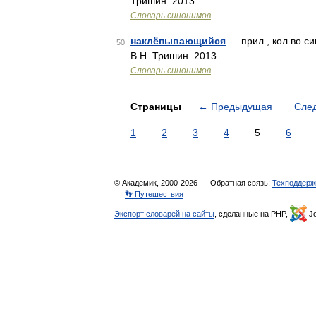
Тришин. 2013 …
Словарь синонимов
наклёпывающийся
— прил., кол во с
50
В.Н. Тришин. 2013 …
Словарь синонимов
Страницы
←
Предыдущая
Сле
1
2
3
4
5
6
© Академик, 2000-2026
Обратная связь:
Техподдерж
👣 Путешествия
Экспорт словарей на сайты
, сделанные на PHP,
Jo