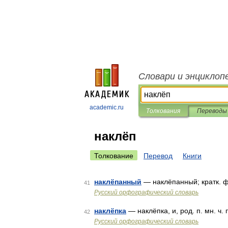
Словари и энциклоп
academic.ru
Толкования
Переводы
наклёп
Толкование
Перевод
Книги
наклёпанный
— наклёпанный; кратк. 
41
Русский орфографический словарь
наклёпка
— наклёпка, и, род. п. мн. ч.
42
Русский орфографический словарь