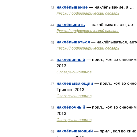
наклёпывание
— наклёпывание, я …
43
Русский орфографический словарь
наклёпывать
— наклёпывать, аю, ает
44
Русский орфографический словарь
наклёпываться
— наклёпываться, ает
45
Русский орфографический словарь
наклёванный
— прил., кол во синоним
46
2013 …
Словарь синонимов
наклёвывающий
— прил., кол во сино
47
Тришин. 2013 …
Словарь синонимов
наклёпочный
— прил., кол во синоним
48
2013 …
Словарь синонимов
наклёпывающий
— прил., кол во сино
49