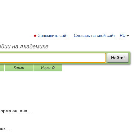
Запомнить сайт
Словарь на свой сайт
RU
едии на Академике
Найти!
Книги
Игры ⚽
форма ан, ана …
 пок …