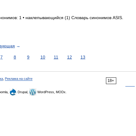
инонимов: 1 • наклепывающийся (1) Словарь синонимов ASIS.
дующая
→
7
8
9
10
11
12
13
ка
,
Реклама на сайте
18+
omla,
Drupal,
WordPress, MODx.