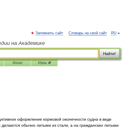
Запомнить сайт
Словарь на свой сайт
RU
едии на Академике
Найти!
Книги
Игры ⚽
руктивное оформление кормовой оконечности судна в виде
х делаются обычно литыми из стали, а на гражданских литыми