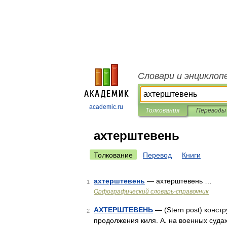
Словари и энциклоп
academic.ru
Толкования
Переводы
ахтерштевень
Толкование
Перевод
Книги
ахтерштевень
— ахтерштевень …
1
Орфографический словарь-справочник
АХТЕРШТЕВЕНЬ
— (Stern post) конст
2
продолжения киля. А. на военных суда