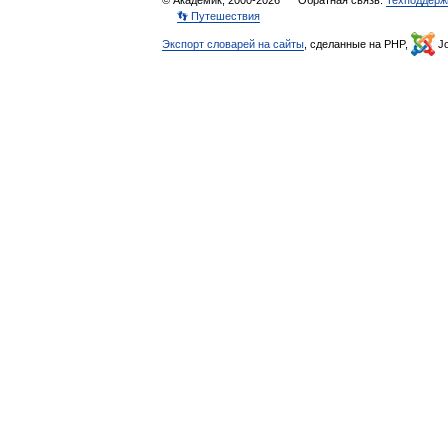
© Академик, 2000-2026
Обратная связь:
Техподдерж
👣 Путешествия
Экспорт словарей на сайты
, сделанные на PHP,
Jo