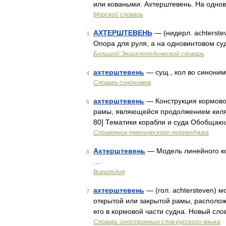
или коваными. Ахтерштевень. На однов
Морской словарь
АХТЕРШТЕВЕНЬ
— (нидерл. achterste
3
Опора для руля, а на одновинтовом су
Большой Энциклопедический словарь
ахтерштевень
— сущ., кол во синонимов
4
Словарь синонимов
ахтерштевень
— Конструкция кормовой
5
рамы, являющейся продолжением киля, 
80] Тематики корабли и суда Обобщаю
Справочник технического переводчика
Ахтерштевень
— Модель линейного к
6
…
Википедия
ахтерштевень
— (гол. achtersteven) м
7
открытой или закрытой рамы, располо
его в кормовой части судна. Новый сл
Словарь иностранных слов русского языка