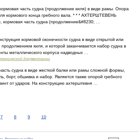
 кормовая часть судна (продолжение киля) в виде рамы. Опора
для кормового конца гребного вала. * * * АХТЕРШТЕВЕНЬ
, кормовая часть судна (продолжение&#8230; …
струкция кормовой оконечности судна в виде открытой или
продолжением киля, и которой заканчивается набор судна в
енты металлического корпуса надводных …
технической документации
асть судна в виде жесткой балки или рамы сложной формы,
ь, борт, обшивка и набор. Является также опорой гребного
 винт от ударов. На конструкцию ахтерштевня …
7
8
9
10