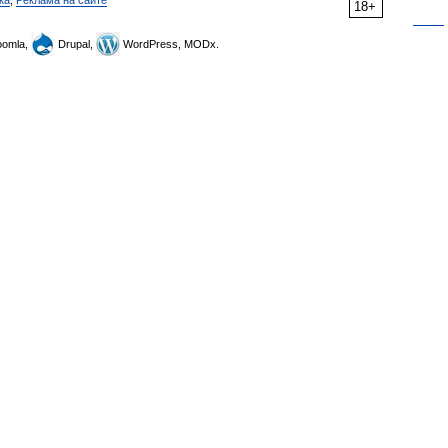
ка
,
Реклама на сайте
18+
omla,
Drupal,
WordPress, MODx.