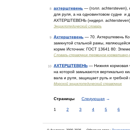
ахтерштевень
— (голл. achtersteven),
8
для руля, а на одновинтовом судне и 
АХТЕРШТЕВЕНЬ (нидерл. achtersteven)
Энциклопедический словарь
Ахтерштевень
— 70. Ахтерштевень Кон
9
замкнутой стальной рамы, являющейся 
корме Источник: ГОСТ 13641 80: Элем
Словарь-справочник терминов нормативно-
АХТЕРШТЕВЕНЬ
— Нижняя кормовая ч
10
на которой замыкаются вертикально кил
вала и руля, защищает руль и гребной
Морской энциклопедический справочник
Страницы
Следующая
→
1
2
3
4
5
6