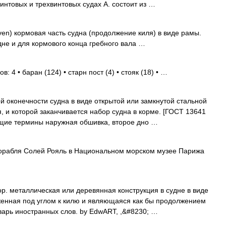
интовых и трехвинтовых судах А. состоит из …
ven) кормовая часть судна (продолжение киля) в виде рамы.
дне и для кормового конца гребного вала …
: 4 • баран (124) • старн пост (4) • стояк (18) • …
 оконечности судна в виде открытой или замкнутой стальной
и которой заканчивается набор судна в корме. [ГОСТ 13641
щие термины наружная обшивка, второе дно …
орабля Солей Рояль в Национальном морском музее Парижа
ор. металлическая или деревянная конструкция в судне в виде
женная под углом к килю и являющаяся как бы продолжением
оварь иностранных слов. by EdwART, ,&#8230; …