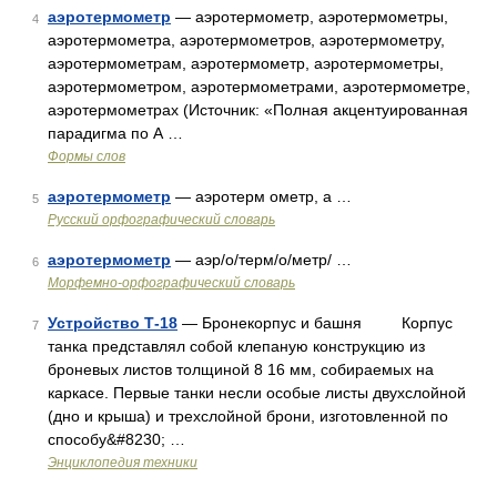
аэротермометр
— аэротермометр, аэротермометры,
4
аэротермометра, аэротермометров, аэротермометру,
аэротермометрам, аэротермометр, аэротермометры,
аэротермометром, аэротермометрами, аэротермометре,
аэротермометрах (Источник: «Полная акцентуированная
парадигма по А …
Формы слов
аэротермометр
— аэротерм ометр, а …
5
Русский орфографический словарь
аэротермометр
— аэр/о/терм/о/метр/ …
6
Морфемно-орфографический словарь
Устройство Т-18
— Бронекорпус и башня Корпус
7
танка представлял собой клепаную конструкцию из
броневых листов толщиной 8 16 мм, собираемых на
каркасе. Первые танки несли особые листы двухслойной
(дно и крыша) и трехслойной брони, изготовленной по
способу&#8230; …
Энциклопедия техники