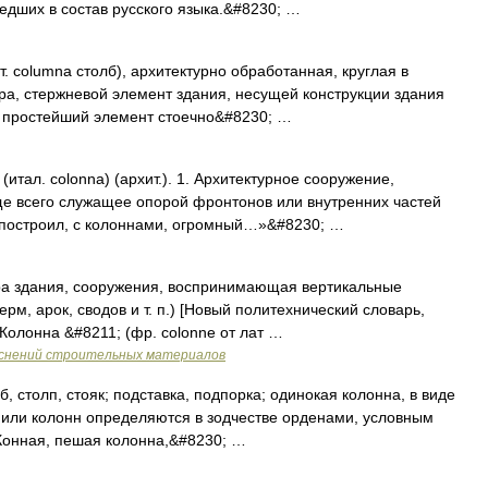
едших в состав русского языка.&#8230; …
columna столб), архитектурно обработанная, круглая в
а, стержневой элемент здания, несущей конструкции здания
к простейший элемент стоечно&#8230; …
тал. colonna) (архит.). 1. Архитектурное сооружение,
е всего служащее опорой фронтонов или внутренних частей
 построил, с колоннами, огромный…»&#8230; …
ра здания, сооружения, воспринимающая вертикальные
ерм, арок, сводов и т. п.) [Новый политехнический словарь,
 Колонна &#8211; (фр. colonne от лат …
яснений строительных материалов
, столп, стояк; подставка, подпорка; одинокая колонна, в виде
 или колонн определяются в зодчестве орденами, условным
 Конная, пешая колонна,&#8230; …