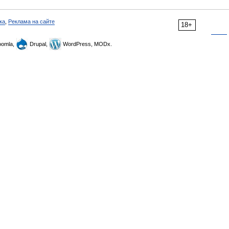
ка
,
Реклама на сайте
18+
omla,
Drupal,
WordPress, MODx.