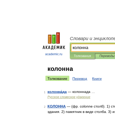
Словари и энциклоп
academic.ru
Толкования
Переводы
колонна
Толкование
Перевод
Книги
колонна́да
— колоннада …
1
Русское словесное ударение
КОЛОННА
— (фр. colonne столб). 1) 
2
здания. 2) памятник в виде столба. 3) 