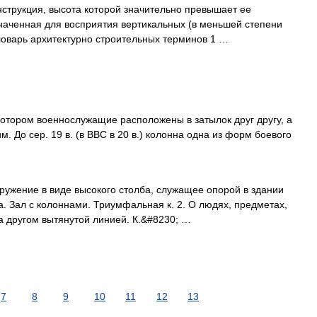
струкция, высота которой значительно превышает ее
наченная для восприятия вертикальных (в меньшей степени
Словарь архитектурно строительных терминов 1 …
котором военнослужащие расположены в затылок друг другу, а
. До сер. 19 в. (в ВВС в 20 в.) колонна одна из форм боевого
ужение в виде высокого столба, служащее опорой в здании
а. Зал с колоннами. Триумфальная к. 2. О людях, предметах,
 другом вытянутой линией. К.&#8230; …
7
8
9
10
11
12
13