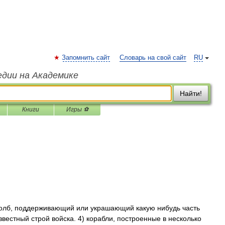
Запомнить сайт
Словарь на свой сайт
RU
едии на Академике
Найти!
Книги
Игры ⚽
столб, поддерживающий или украшающий какую нибудь часть
известный строй войска. 4) корабли, построенные в несколько