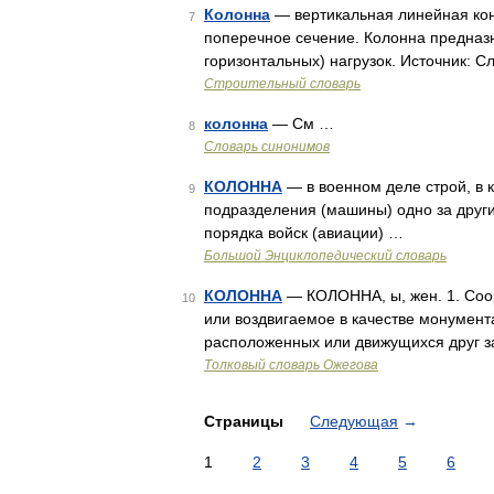
Колонна
— вертикальная линейная кон
7
поперечное сечение. Колонна предназ
горизонтальных) нагрузок. Источник: 
Строительный словарь
колонна
— См …
8
Словарь синонимов
КОЛОННА
— в военном деле строй, в 
9
подразделения (машины) одно за другим
порядка войск (авиации) …
Большой Энциклопедический словарь
КОЛОННА
— КОЛОННА, ы, жен. 1. Соор
10
или воздвигаемое в качестве монумент
расположенных или движущихся друг за
Толковый словарь Ожегова
Страницы
Следующая
→
1
2
3
4
5
6