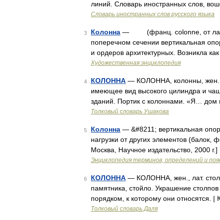
линий. Словарь иностранных слов, вош
Словарь иностранных слов русского языка
Колонна
— (франц. colonne, от лат. 
3
поперечном сечении вертикальная опор
и ордеров архитектурных. Возникла ка
Художественная энциклопедия
КОЛОННА
— КОЛОННА, колонны, жен. (и
4
имеющее вид высокого цилиндра и чащ
зданий. Портик с колоннами. «Я… дом
Толковый словарь Ушакова
Колонна
— &#8211; вертикальная опо
5
нагрузки от других элементов (балок, ф
Москва, Научное издательство, 2000 г.]
Энциклопедия терминов, определений и по
КОЛОННА
— КОЛОННА, жен., лат. столб
6
памятника, стойло. Украшение столпов
порядком, к которому они относятся. |
Толковый словарь Даля