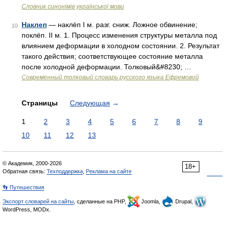
Словник синонімів української мови
Наклеп
— наклёп I м. разг. сниж. Ложное обвинение;
10
поклёп. II м. 1. Процесс изменения структуры металла под
влиянием деформации в холодном состоянии. 2. Результат
такого действия; соответствующее состояние металла
после холодной деформации. Толковый&#8230; …
Современный толковый словарь русского языка Ефремовой
Страницы
Следующая
→
1
2
3
4
5
6
7
8
9
10
11
12
13
© Академик, 2000-2026
18+
Обратная связь:
Техподдержка
,
Реклама на сайте
👣 Путешествия
Экспорт словарей на сайты
, сделанные на PHP,
Joomla,
Drupal,
WordPress, MODx.