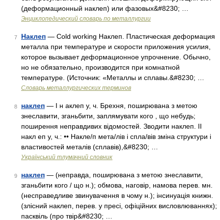
(деформационный наклеп) или фазовых&#8230; …
Энциклопедический словарь по металлургии
Наклеп
— Cold working Наклеп. Пластическая деформация
7
металла при температуре и скорости приложения усилия,
которое вызывает деформационное упрочнение. Обычно,
но не обязательно, производится при комнатной
температуре. (Источник: «Металлы и сплавы.&#8230; …
Словарь металлургических терминов
наклеп
— I н аклеп у, ч. Брехня, поширювана з метою
8
знеславити, зганьбити, заплямувати кого , що небудь;
поширення неправдивих відомостей. Зводити наклеп. II
накл еп у, ч.: •• Накле/п мета/лів і спла/вів зміна структури і
властивостей металів (сплавів),&#8230; …
Український тлумачний словник
наклеп
— (неправда, поширювана з метою знеславити,
9
зганьбити кого / що н.); обмова, наговір, намова перев. мн.
(несправедливе звинувачення в чому н.); інсинуація книжн.
(злісний наклеп, перев. у пресі, офіційних висловлюваннях);
пасквіль (про твір&#8230; …