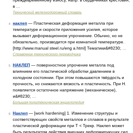
преждевременному износу, напр. в сердечниках крестовин,
в …
Технический железнодорожный словарь
наклеп
— Пластическая деформация металла при
4
температуре и скорости приложения усилия, которое
вызывает деформационное упрочнение. Обычно, но не
обязательно, производится при комнатной температуре.
[http://www.manual steel.ru/eng a.html] Тематики&#8230; …
Справочник технического переводчика
НАКЛЕП
— поверхностное упрочение металла под
5
влиянием его пластической обработки давлением в
холодном состоянии. При этом повышаются твёрдость и
прочность, но снижаются вязкость и пластичность. При Н.
появляется остаточное напряжение (механическое),
и&#8230; …
Большая политехническая энциклопедия
Наклеп
— [work hardening] 1. Изменение структуры и
6
соответствующих свойств металлов и сплавов в результате
пластической деформации при Т < Трекр. Наклеп может
быть результатом действия внешних деформирующих сил