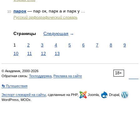
парок
— пар ок, парк а и парк у …
10
Русский орфографический словарь
Страницы
Следующая
→
1
2
3
4
5
6
7
8
9
10
11
12
13
© Академик, 2000-2026
18+
Обратная связь:
Техподдержка
,
Реклама на сайте
👣 Путешествия
Экспорт словарей на сайты
, сделанные на PHP,
Joomla,
Drupal,
WordPress, MODx.