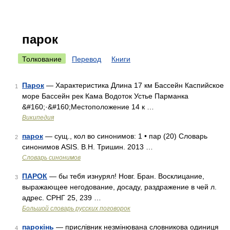
парок
Толкование
Перевод
Книги
Парок
— Характеристика Длина 17 км Бассейн Каспийское
1
море Бассейн рек Кама Водоток Устье Парманка
&#160;·&#160;Местоположение 14 к …
Википедия
парок
— сущ., кол во синонимов: 1 • пар (20) Словарь
2
синонимов ASIS. В.Н. Тришин. 2013 …
Словарь синонимов
ПАРОК
— бы тебя изнурял! Новг. Бран. Восклицание,
3
выражающее негодование, досаду, раздражение в чей л.
адрес. СРНГ 25, 239 …
Большой словарь русских поговорок
парокінь
— прислівник незмінювана словникова одиниця
4