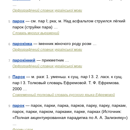
…
Орфографічний словник української мови
парок
— см. пар I; рка; м. Над асфальтом струился лёгкий
5
парок (струйки пара) …
Словарь многих выражений
парокінка
— іменник жіночого роду розм …
6
Орфографічний словник української мови
парокінний
— прикметник …
7
Орфографічний словник української мови
Парок
— м. разг. 1. уменьш. к сущ. пар I 3. 2. ласк. к сущ.
8
пар I 3. Толковый словарь Ефремовой. Т. Ф. Ефремова.
2000 …
Современный толковый словарь русского языка Ефремовой
парок
— парок, парки, парка, парков, парку, парку, паркам,
9
парок, парки, парком, парками, парке, парках (Источник:
«Полная акцентуированная парадигма по А. А. Зализняку»)
…
Формы слов