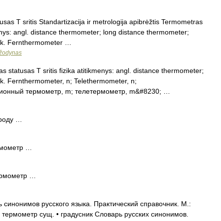
as T sritis Standartizacija ir metrologija apibrėžtis Termometras
enys: angl. distance thermometer; long distance thermometer;
ok. Fernthermometer …
 žodynas
 statusas T sritis fizika atitikmenys: angl. distance thermometer;
k. Fernthermometer, n; Telethermometer, n;
нционный термометр, m; телетермометр, m&#8230; …
 роду …
рмометр …
рмометр …
ь синонимов русского языка. Практический справочник. М.:
1. термометр сущ. • градусник Словарь русских синонимов.