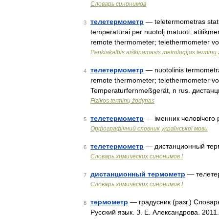
Словарь синонимов
телетермометр
— teletermometras status
3
temperatūrai per nuotolį matuoti. atitikm
remote thermometer; telethermometer v
Penkiakalbis aiškinamasis metrologijos terminų
телетермометр
— nuotolinis termometras
4
remote thermometer; telethermometer vo
Temperaturfernmeßgerät, n rus. диста
Fizikos terminų žodynas
телетермометр
— іменник чоловічого
5
Орфографічний словник української мови
телетермометр
— дистанционный те
6
Cловарь химических синонимов I
дистанционный термометр
— телете
7
Cловарь химических синонимов I
термометр
— градусник (разг.) Словар
8
Русский язык. З. Е. Александрова. 201