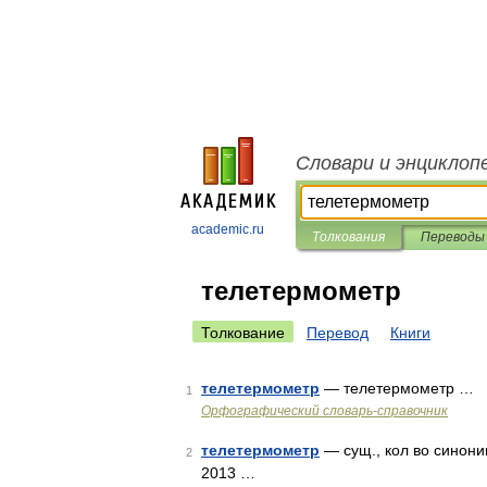
Словари и энциклоп
academic.ru
Толкования
Переводы
телетермометр
Толкование
Перевод
Книги
телетермометр
— телетермометр …
1
Орфографический словарь-справочник
телетермометр
— сущ., кол во синони
2
2013 …