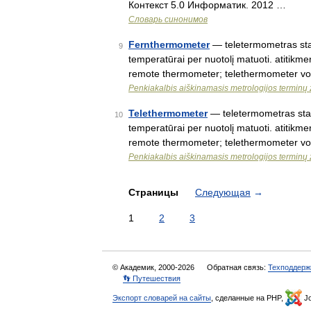
Контекст 5.0 Информатик. 2012 …
Словарь синонимов
Fernthermometer
— teletermometras stat
9
temperatūrai per nuotolį matuoti. atitikm
remote thermometer; telethermometer v
Penkiakalbis aiškinamasis metrologijos terminų
Telethermometer
— teletermometras statu
10
temperatūrai per nuotolį matuoti. atitikm
remote thermometer; telethermometer v
Penkiakalbis aiškinamasis metrologijos terminų
Страницы
Следующая
→
1
2
3
© Академик, 2000-2026
Обратная связь:
Техподдерж
👣 Путешествия
Экспорт словарей на сайты
, сделанные на PHP,
Jo