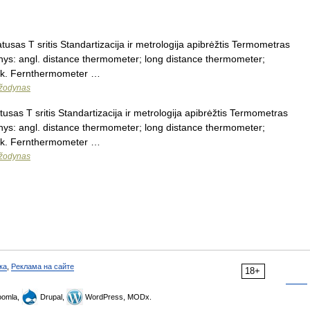
usas T sritis Standartizacija ir metrologija apibrėžtis Termometras
enys: angl. distance thermometer; long distance thermometer;
ok. Fernthermometer …
 žodynas
sas T sritis Standartizacija ir metrologija apibrėžtis Termometras
enys: angl. distance thermometer; long distance thermometer;
ok. Fernthermometer …
 žodynas
ка
,
Реклама на сайте
18+
omla,
Drupal,
WordPress, MODx.