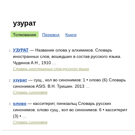
узурат
Толкование
Перевод
Книги
УЗУРАТ
— Название олова у алхимиков. Словарь
1
иностранных слов, вошедших в состав русского языка.
Чудинов А.Н., 1910 …
Словарь иностранных слов русского языка
узурат
— сущ., кол во синонимов: 1 • олово (6) Словарь
2
синонимов ASIS. В.Н. Тришин. 2013 …
Словарь синонимов
олово
— касситерит, пинкзальц Словарь русских
3
синонимов. олово сущ., кол во синонимов: 6 • касситерит
(3) • …
Словарь синонимов