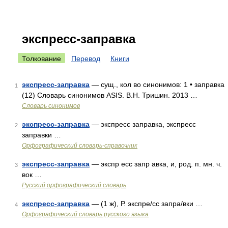
экспресс-заправка
Толкование
Перевод
Книги
экспресс-заправка
— сущ., кол во синонимов: 1 • заправка
1
(12) Словарь синонимов ASIS. В.Н. Тришин. 2013 …
Словарь синонимов
экспресс-заправка
— экспресс заправка, экспресс
2
заправки …
Орфографический словарь-справочник
экспресс-заправка
— экспр есс запр авка, и, род. п. мн. ч.
3
вок …
Русский орфографический словарь
экспресс-заправка
— (1 ж), Р. экспре/сс запра/вки …
4
Орфографический словарь русского языка