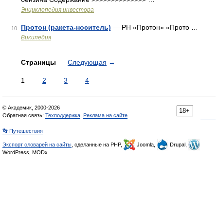
Энциклопедия инвестора
Протон (ракета-носитель)
— РН «Протон» «Прото …
10
Википедия
Страницы
Следующая
→
1
2
3
4
© Академик, 2000-2026
18+
Обратная связь:
Техподдержка
,
Реклама на сайте
👣 Путешествия
Экспорт словарей на сайты
, сделанные на PHP,
Joomla,
Drupal,
WordPress, MODx.