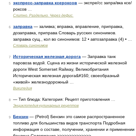
экспресс-заправка ксероксов
— экспре/сс запра/вка ксе/
5
роксов …
Слитно. Раздельно. Через дефис.
заправка
— заливка; вправка, вправление, приправка,
6
дозаправка, приправа Словарь русских синонимов.
заправка сущ., кол во синонимов: 12 • автозаправка (4) • …
Словарь синонимов
Историческая железная дорога
— Заправка танк
7
паровоза водой. Сцена из жизни исторической железной
дороги West Somerset Railway, Великобритания
Историческая железная дорога&#160; своеобразный
«живой» железнодорожный …
Википедия
— Тип блюда: Категория: Рецепт приготовления …
8
Энциклопедия кулинарных рецептов
Бензин
— (Petrol) Бензин это самое распространенное
9
топливо для большинства видов транспорта Подробная
информация о составе, получении, хранении и применении
бензина Содержание >>>>>>>>>>>>>> …