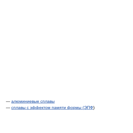
—
алюминиевые сплавы
—
сплавы с эффектом памяти формы (
ЭПФ
)