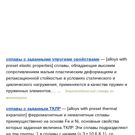
сплавы с заданными упругими свойствами
— [alloys with
preset elastic properties] сплавы, обладающие высоким
сопротивлением малым пластическим деформациям и
релаксационной стойкостью в условиях статического и
циклического нагружения; применяются в качестве пружин и
пружинных элементов,… …
Энциклопедический словарь по
металлургии
сплавы с заданным ТКЛР
— [alloys with preset thermal
expansion] ферромагнитные и немагнитные сплавы
преимущественно на основе Fe и Ni, основные свойства
которых заданная величина ТКЛР. Эти сплавы подразделяют
на три группы: 1 я сплавы с низким (< 3 • 10 6 K 1), со… …