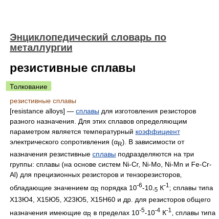
Энциклопедический словарь по
металлургии
резистивные сплавы
Толкование
резистивные сплавы
[resistance alloys] —
сплавы
для изготовления резисторов
разного назначения. Для этих сплавов определяющим
параметром является температурный
коэффициент
электрического сопротивления (α
). В зависимости от
R
назначения резистивные
сплавы
подразделяются на три
группы: сплавы (на основе систем Ni-Cr, Ni-Mo, Ni-Mn и Fe-Cr-
Al) для прецизионных резисторов и тензорезисторов,
-6
-1
обладающие значением α
порядка 10
-10
К
; сплавы типа
R
-5
Х13Ю4, Х15Ю5, Х23Ю5, Х15Н60 и др. для резисторов общего
-5
-4
-1
назначения имеющие α
в пределах 10
-10
К
, сплавы типа
R