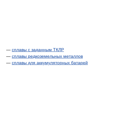
—
сплавы с заданным ТКЛР
—
сплавы редкоземельных металлов
—
сплавы для аккумуляторных батарей