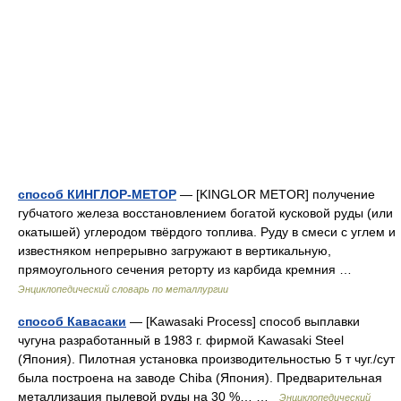
способ КИНГЛОР-МЕТОР
— [KINGLOR METOR] получение
губчатого железа восстановлением богатой кусковой руды (или
окатышей) углеродом твёрдого топлива. Руду в смеси с углем и
известняком непрерывно загружают в вертикальную,
прямоугольного сечения реторту из карбида кремния …
Энциклопедический словарь по металлургии
способ Кавасаки
— [Kawasaki Process] способ выплавки
чугуна разработанный в 1983 г. фирмой Kawasaki Steel
(Япония). Пилотная установка производительностью 5 т чуг./сут
была построена на заводе Chiba (Япония). Предварительная
металлизация пылевой руды на 30 %… …
Энциклопедический