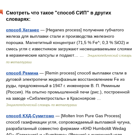
Смотреть что такое "способ СИП" в других
словарях:
способ Хеганес
— [Heganes process] получение губчатого
железа для выплавки стали и производства железного
порошка. Магнетитный концентрат (71,5 % Fe^; 0,3 % SiO2) и
смесь угля с известняком загружают несмешиваемыми слоями
в керамические капсулы и подают… …
Энциклопедический словарь
по металлургии
способ Ремина
— [Remin process] способ выплавки стали в
дуговой электропечи жидкофазным восстановлением Fe из
руды, предложенный в 1947 г. инженером В. П. Реминым
(Россия). На опытно промышленной печи (рис.), построенной
на заводе «Сибэлектросталь» в Красноярске …
Энциклопедический словарь по металлургии
способ КХД-Сумитомо
— [Molten Iron Pure Gas Process]
способ газификации угля, сопровождаемый выплавкой чугуна,
разрабатанный совместно фирмами «KHD Humboldt Wedag
AG» (Германия) и «Sumitomo» (Япония) с инжекцией угля