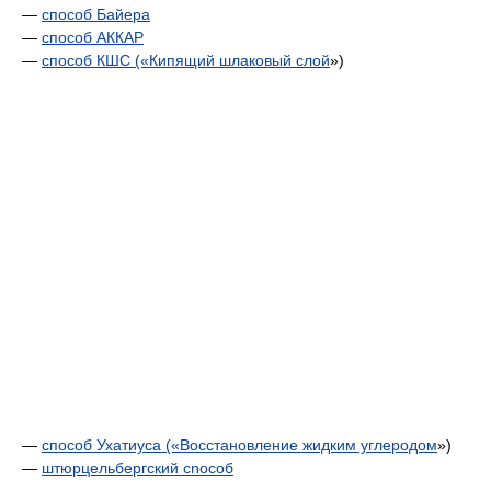
—
способ Байера
—
способ АККАР
—
способ КШС («
Кипящий шлаковый слой
»)
—
способ Ухатиуса («
Восстановление жидким углеродом
»)
—
штюрцельбергский cnocoб