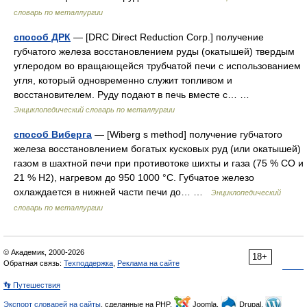
словарь по металлургии
способ ДРК
— [DRC Direct Reduction Corp.] получение
губчатого железа восстановлением руды (окатышей) твердым
углеродом во вращающейся трубчатой печи с использованием
угля, который одновременно служит топливом и
восстановителем. Руду подают в печь вместе с… …
Энциклопедический словарь по металлургии
способ Виберга
— [Wiberg s method] получение губчатого
железа восстановлением богатых кусковых руд (или окатышей)
газом в шахтной печи при противотоке шихты и газа (75 % СО и
21 % H2), нагревом до 950 1000 °С. Губчатое железо
охлаждается в нижней части печи до… …
Энциклопедический
словарь по металлургии
© Академик, 2000-2026
18+
Обратная связь:
Техподдержка
,
Реклама на сайте
👣 Путешествия
Экспорт словарей на сайты
, сделанные на PHP,
Joomla,
Drupal,