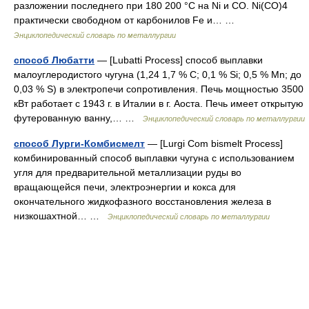
разложении последнего при 180 200 °С на Ni и СО. Ni(CO)4
практически свободном от карбонилов Fe и… …
Энциклопедический словарь по металлургии
способ Любатти
— [Lubatti Process] способ выплавки
малоуглеродистого чугуна (1,24 1,7 % С; 0,1 % Si; 0,5 % Mn; до
0,03 % S) в электропечи сопротивления. Печь мощностью 3500
кВт работает с 1943 г. в Италии в г. Аоста. Печь имеет открытую
футерованную ванну,… …
Энциклопедический словарь по металлургии
способ Лурги-Комбисмелт
— [Lurgi Com bismelt Process]
комбинированный способ выплавки чугуна с использованием
угля для предварительной металлизации руды во
вращающейся печи, электроэнергии и кокса для
окончательного жидкофазного восстановления железа в
низкошахтной… …
Энциклопедический словарь по металлургии