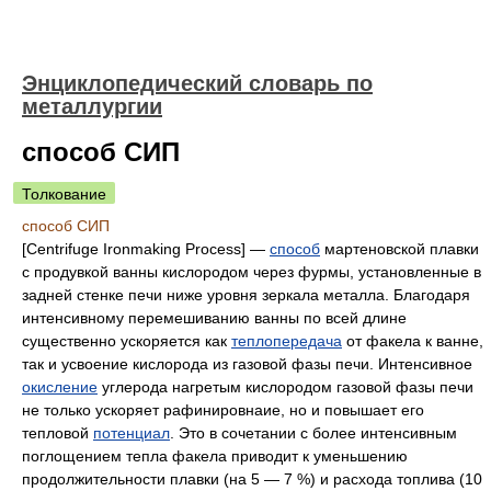
Энциклопедический словарь по
металлургии
способ СИП
Толкование
способ СИП
[Centrifuge Ironmaking Process] —
способ
мартеновской плавки
с продувкой ванны кислородом через фурмы, установленные в
задней стенке печи ниже уровня зеркала металла. Благодаря
интенсивному перемешиванию ванны по всей длине
существенно ускоряется как
теплопередача
от факела к ванне,
так и усвоение кислорода из газовой фазы печи. Интенсивное
окисление
углерода нагретым кислородом газовой фазы печи
не только ускоряет рафинировнаие, но и повышает его
тепловой
потенциал
. Это в сочетании с более интенсивным
поглощением тепла факела приводит к уменьшению
продолжительности плавки (на 5 — 7 %) и расхода топлива (10