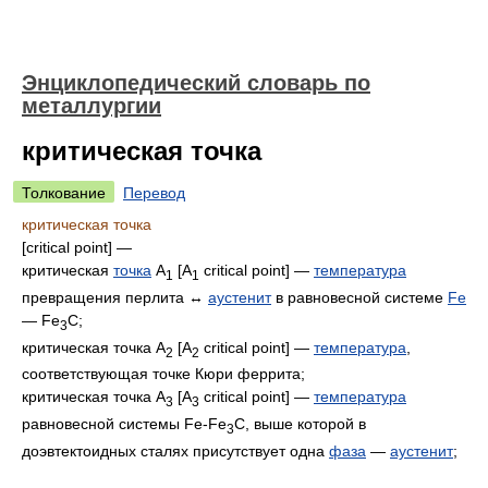
Энциклопедический словарь по
металлургии
критическая точка
Толкование
Перевод
критическая точка
[critical point] —
критическая
точка
A
[A
critical point] —
температура
1
1
превращения перлита ↔
аустенит
в равновесной системе
Fe
— Fe
C;
3
критическая точка A
[А
critical point] —
температура
,
2
2
соответствующая точке Кюри феррита;
критическая точка A
[A
critical point] —
температура
3
3
равновесной системы Fe-Fe
C, выше которой в
3
доэвтектоидных сталях присутствует одна
фаза
—
аустенит
;