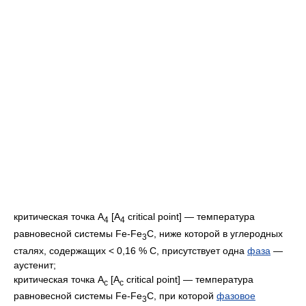
критическая точка A
[A
critical point] — температура
4
4
равновесной системы Fe-Fe
C, ниже которой в углеродных
3
сталях, содержащих < 0,16 % С, присутствует одна
фаза
—
аустенит;
критическая точка A
[A
critical point] — температура
с
с
равновесной системы Fe-Fe
C, при которой
фазовое
3