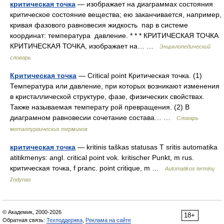
критическая точка
— изображает на диаграммах состояния
критическое состояние вещества; ею заканчивается, например,
кривая фазового равновесия жидкость пар в системе
координат: температура давление. * * * КРИТИЧЕСКАЯ ТОЧКА
КРИТИЧЕСКАЯ ТОЧКА, изображает на… …
Энциклопедический
словарь
Критическая точка
— Critical point Критическая точка. (1)
Температура или давление, при которых возникают изменения
в кристаллической структуре, фазе, физических свойствах.
Также называемая температу рой превращения. (2) В
диаграмном равновесии сочетание состава… …
Словарь
металлургических терминов
критическая точка
— kritinis taškas statusas T sritis automatika
atitikmenys: angl. critical point vok. kritischer Punkt, m rus.
критическая точка, f pranc. point critique, m …
Automatikos terminų
žodynas
© Академик, 2000-2026
18+
Обратная связь:
Техподдержка
,
Реклама на сайте