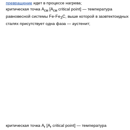
превращение
идет в процессе нагрева;
критическая точка A
[A
critical point] — температура
см
см
равновесной системы Fe-Fe
C, выше которой в заэвтектоидных
3
сталях присутствует одна фаза — аустенит;
критическая точка A
[A
critical point] — температура
r
r