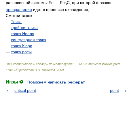
равновесной системы Fe — Fe
C, при которой фазовое
3
превращение
идет в процессе охлаждения;
Смотри также:
—
Точка
—
тройная точка
—
точка Нееля
—
сингулярная точка
—
точка Кюри
—
точка росы
Энциклопедический словарь по металлургии. — М.: Интермет Инжиниринг
.
Главный редактор Н.П. Лякишев
.
2000
.
Игры ⚽
Поможем написать реферат
critical point
point