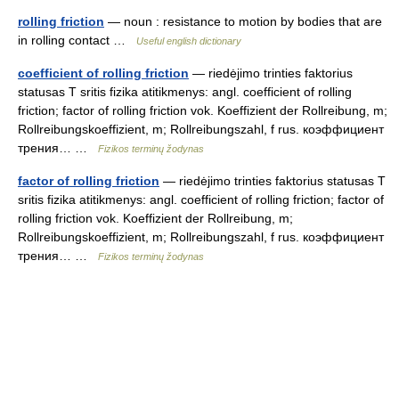
rolling friction
— noun : resistance to motion by bodies that are
in rolling contact …
Useful english dictionary
coefficient of rolling friction
— riedėjimo trinties faktorius
statusas T sritis fizika atitikmenys: angl. coefficient of rolling
friction; factor of rolling friction vok. Koeffizient der Rollreibung, m;
Rollreibungskoeffizient, m; Rollreibungszahl, f rus. коэффициент
трения… …
Fizikos terminų žodynas
factor of rolling friction
— riedėjimo trinties faktorius statusas T
sritis fizika atitikmenys: angl. coefficient of rolling friction; factor of
rolling friction vok. Koeffizient der Rollreibung, m;
Rollreibungskoeffizient, m; Rollreibungszahl, f rus. коэффициент
трения… …
Fizikos terminų žodynas