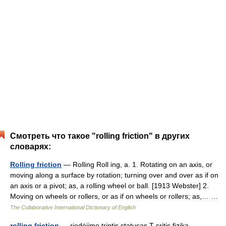
Смотреть что такое "rolling friction" в других
словарях:
Rolling friction
— Rolling Roll ing, a. 1. Rotating on an axis, or
moving along a surface by rotation; turning over and over as if on
an axis or a pivot; as, a rolling wheel or ball. [1913 Webster] 2.
Moving on wheels or rollers, or as if on wheels or rollers; as,… …
The Collaborative International Dictionary of English
rolling friction
— riedėjimo trintis statusas T sritis fizika