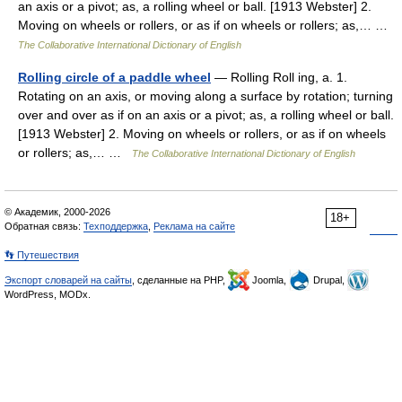
an axis or a pivot; as, a rolling wheel or ball. [1913 Webster] 2.
Moving on wheels or rollers, or as if on wheels or rollers; as,… …
The Collaborative International Dictionary of English
Rolling circle of a paddle wheel
— Rolling Roll ing, a. 1.
Rotating on an axis, or moving along a surface by rotation; turning
over and over as if on an axis or a pivot; as, a rolling wheel or ball.
[1913 Webster] 2. Moving on wheels or rollers, or as if on wheels
or rollers; as,… …
The Collaborative International Dictionary of English
© Академик, 2000-2026
18+
Обратная связь:
Техподдержка
,
Реклама на сайте
👣 Путешествия
Экспорт словарей на сайты
, сделанные на PHP,
Joomla,
Drupal,
WordPress, MODx.