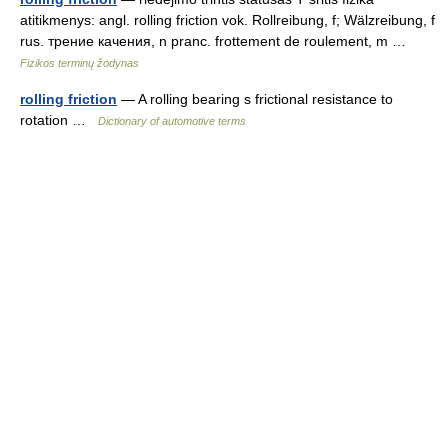
atitikmenys: angl. rolling friction vok. Rollreibung, f; Wälzreibung, f
rus. трение качения, n pranc. frottement de roulement, m …
Fizikos terminų žodynas
rolling friction
— A rolling bearing s frictional resistance to
rotation …
Dictionary of automotive terms