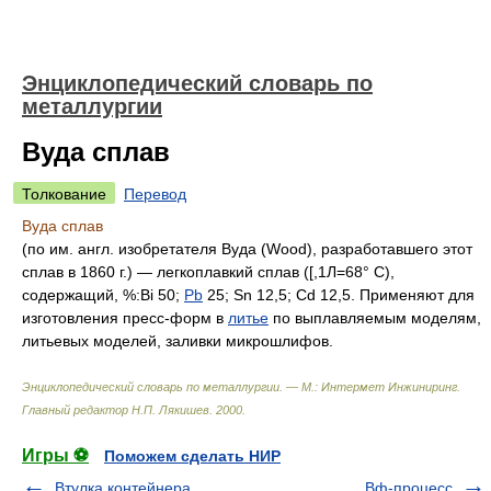
Энциклопедический словарь по
металлургии
Вуда сплав
Толкование
Перевод
Вуда сплав
(по им. англ. изобретателя Вуда (Wood), разработавшего этот
сплав в 1860 г.) — легкоплавкий сплав ([,1Л=68° С),
содержащий, %:Bi 50;
Pb
25; Sn 12,5; Cd 12,5. Применяют для
изготовления пресс-форм в
литье
по выплавляемым моделям,
литьевых моделей, заливки микрошлифов.
Энциклопедический словарь по металлургии. — М.: Интермет Инжиниринг
.
Главный редактор Н.П. Лякишев
.
2000
.
Игры ⚽
Поможем сделать НИР
Втулка контейнера
Вф-процесс