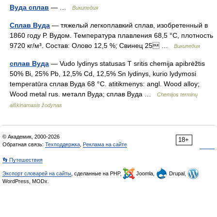
Вуда сплав
— …
Википедия
Сплав Вуда
— тяжелый легкоплавкий сплав, изобретенный в
1860 году Р. Вудом. Температура плавления 68,5 °C, плотность
9720 кг/м³. Состав: Олово 12,5 %; Свинец 25 …
Википедия
сплав Вуда
— Vudo lydinys statusas T sritis chemija apibrėžtis
50% Bi, 25% Pb, 12,5% Cd, 12,5% Sn lydinys, kurio lydymosi
temperatūra сплав Вуда 68 °C. atitikmenys: angl. Wood alloy;
Wood metal rus. металл Вуда; сплав Вуда …
Chemijos terminų
aiškinamasis žodynas
© Академик, 2000-2026
18+
Обратная связь:
Техподдержка
,
Реклама на сайте
👣 Путешествия
Экспорт словарей на сайты
, сделанные на PHP,
Joomla,
Drupal,
WordPress, MODx.